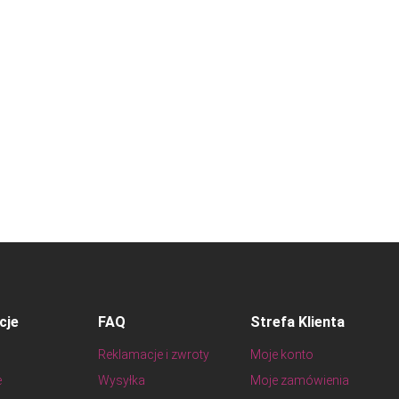
cje
FAQ
Strefa Klienta
Reklamacje i zwroty
Moje konto
e
Wysyłka
Moje zamówienia