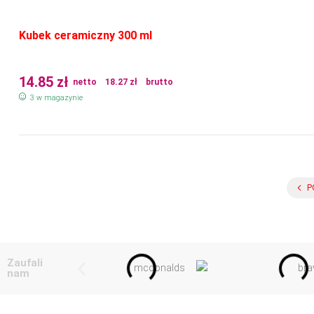
Kubek ceramiczny 300 ml
14.85
zł
netto
18.27
zł
brutto
3 w magazynie
P
Zaufali
nam