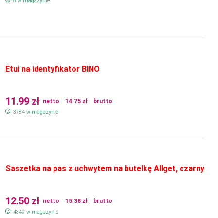
8 w magazynie
Etui na identyfikator BINO
11.99
zł
netto
14.75
zł
brutto
3784 w magazynie
Saszetka na pas z uchwytem na butelkę Allget, czarny
12.50
zł
netto
15.38
zł
brutto
4349 w magazynie