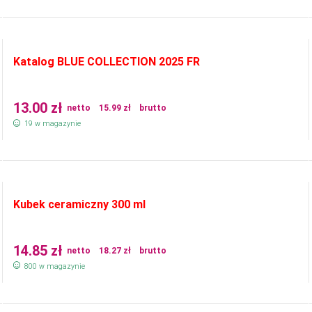
Katalog BLUE COLLECTION 2025 FR
13.00
zł
netto
15.99
zł
brutto
19 w magazynie
Kubek ceramiczny 300 ml
14.85
zł
netto
18.27
zł
brutto
800 w magazynie