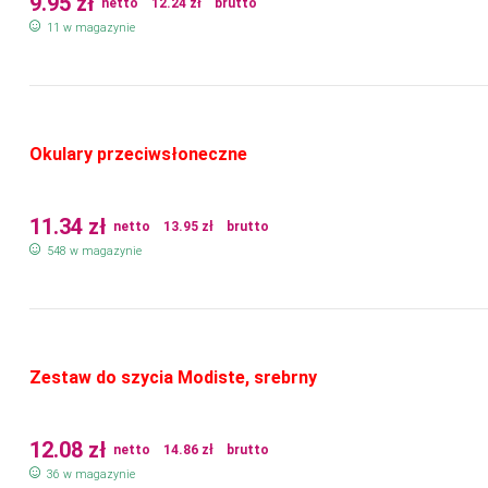
9.95
zł
netto
12.24
zł
brutto
11 w magazynie
Okulary przeciwsłoneczne
11.34
zł
netto
13.95
zł
brutto
548 w magazynie
Zestaw do szycia Modiste, srebrny
12.08
zł
netto
14.86
zł
brutto
36 w magazynie