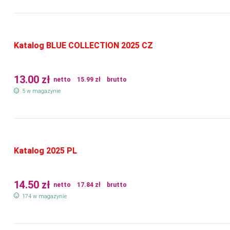
Katalog BLUE COLLECTION 2025 CZ
13.00
zł
netto
15.99
zł
brutto
5 w magazynie
Katalog 2025 PL
14.50
zł
netto
17.84
zł
brutto
174 w magazynie