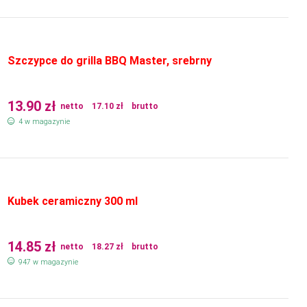
Szczypce do grilla BBQ Master, srebrny
13.90
zł
netto
17.10
zł
brutto
4 w magazynie
Kubek ceramiczny 300 ml
14.85
zł
netto
18.27
zł
brutto
947 w magazynie