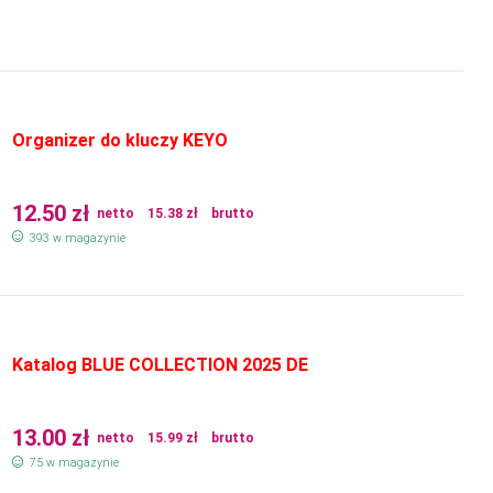
Organizer do kluczy KEYO
12.50
zł
netto
15.38
zł
brutto
393 w magazynie
Katalog BLUE COLLECTION 2025 DE
13.00
zł
netto
15.99
zł
brutto
75 w magazynie