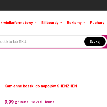
uk wielkoformatowy
Billboardy
Reklamy
Puchary
Szukaj
Kamienne kostki do napojów SHENZHEN
9.99
zł
netto
12.29
zł
brutto