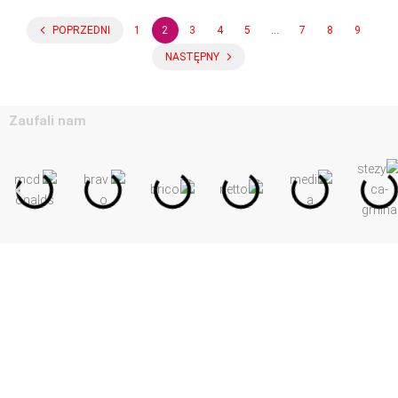
POPRZEDNI
1
2
3
4
5
…
7
8
9
NASTĘPNY
Zaufali nam