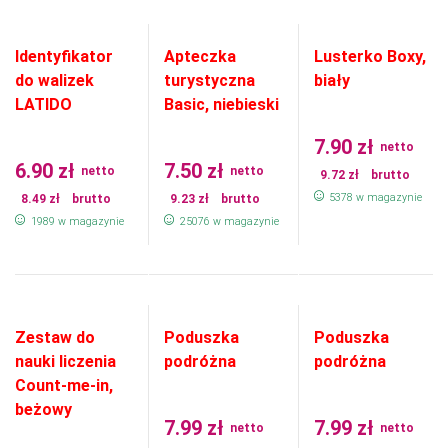
Identyfikator
Apteczka
Lusterko Boxy,
do walizek
turystyczna
biały
LATIDO
Basic, niebieski
7.90
zł
netto
6.90
zł
7.50
zł
netto
netto
9.72
zł
brutto
5378 w magazynie
8.49
zł
brutto
9.23
zł
brutto
1989 w magazynie
25076 w magazynie
Zestaw do
Poduszka
Poduszka
nauki liczenia
podróżna
podróżna
Count-me-in,
beżowy
7.99
zł
7.99
zł
netto
netto