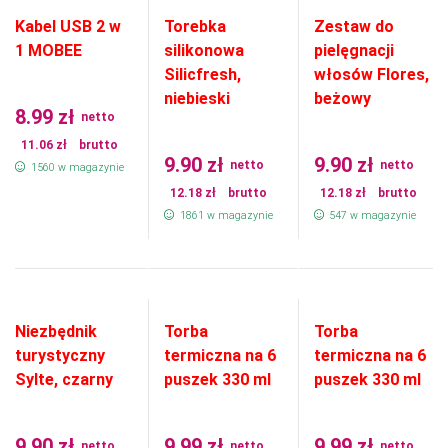
Kabel USB 2 w
Torebka
Zestaw do
1 MOBEE
silikonowa
pielęgnacji
Silicfresh,
włosów Flores,
niebieski
beżowy
8.99
zł
netto
11.06
zł
brutto
9.90
zł
9.90
zł
netto
netto
1560 w magazynie
12.18
zł
brutto
12.18
zł
brutto
1861 w magazynie
547 w magazynie
Niezbędnik
Torba
Torba
turystyczny
termiczna na 6
termiczna na 6
Sylte, czarny
puszek 330 ml
puszek 330 ml
9.90
zł
9.99
zł
9.99
zł
netto
netto
netto