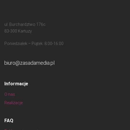
ul. Burchardztwo 176c
83-300 Kartuzy
Poniedziałek – Piątek: 8:00-16:00
biuro@zasadamedia.pl
Informacje
O nas
Realizacje
FAQ