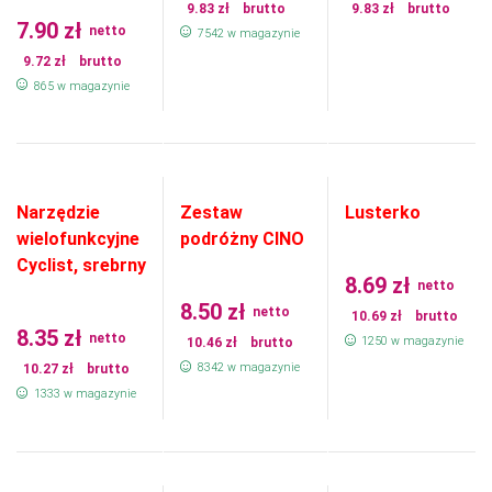
9.83
zł
brutto
9.83
zł
brutto
7.90
zł
netto
7542 w magazynie
9.72
zł
brutto
865 w magazynie
Narzędzie
Zestaw
Lusterko
wielofunkcyjne
podróżny CINO
Cyclist, srebrny
8.69
zł
netto
8.50
zł
netto
10.69
zł
brutto
8.35
zł
netto
1250 w magazynie
10.46
zł
brutto
8342 w magazynie
10.27
zł
brutto
1333 w magazynie