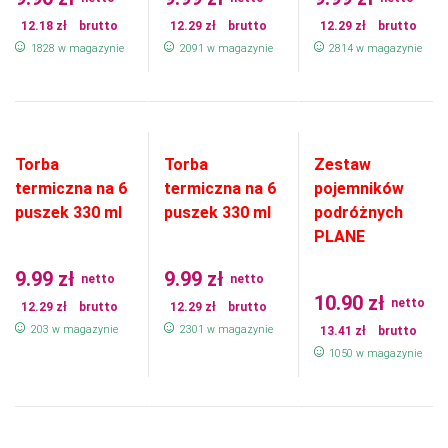
12.18
zł
brutto
12.29
zł
brutto
12.29
zł
brutto
1828 w magazynie
2091 w magazynie
2814 w magazynie
Torba
Torba
Zestaw
termiczna na 6
termiczna na 6
pojemników
puszek 330 ml
puszek 330 ml
podróżnych
PLANE
9.99
zł
9.99
zł
netto
netto
10.90
zł
netto
12.29
zł
brutto
12.29
zł
brutto
203 w magazynie
2301 w magazynie
13.41
zł
brutto
1050 w magazynie