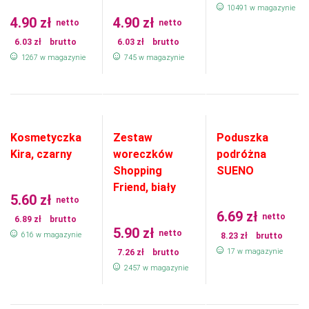
10491 w magazynie
4.90
zł
4.90
zł
netto
netto
6.03
zł
brutto
6.03
zł
brutto
1267 w magazynie
745 w magazynie
Kosmetyczka
Zestaw
Poduszka
Kira, czarny
woreczków
podróżna
Shopping
SUENO
Friend, biały
5.60
zł
netto
6.69
zł
netto
6.89
zł
brutto
5.90
zł
netto
616 w magazynie
8.23
zł
brutto
17 w magazynie
7.26
zł
brutto
2457 w magazynie