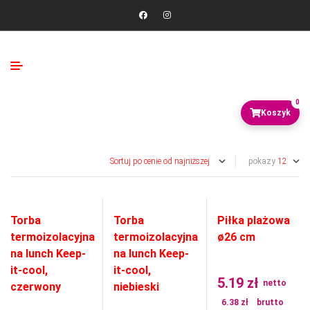
0
pokazy
Torba
Torba
Piłka plażowa
termoizolacyjna
termoizolacyjna
ø26 cm
na lunch Keep-
na lunch Keep-
it-cool,
it-cool,
5.19
zł
netto
czerwony
niebieski
6.38
zł
brutto