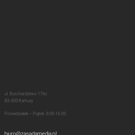
ul. Burchardztwo 176c
83-300 Kartuzy
Poniedziałek – Piątek: 8:00-16:00
biuro@zasadamedia.pl