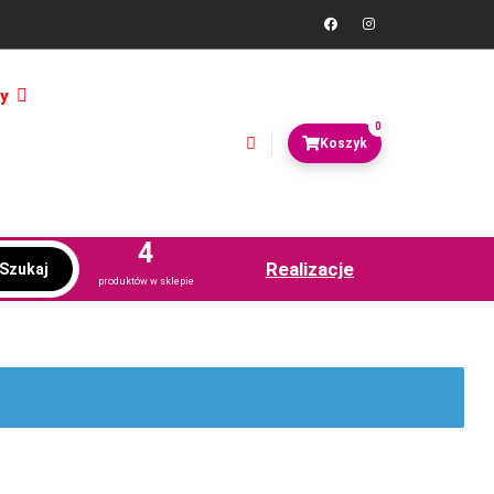
y
0
4
Realizacje
Szukaj
produktów w sklepie