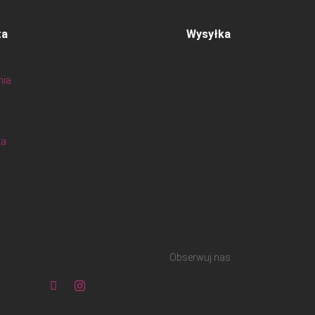
ta
Wysyłka
nia
ta
Obserwuj nas