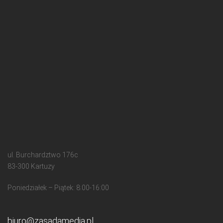
ul. Burchardztwo 176c
83-300 Kartuzy
Poniedziałek – Piątek: 8:00-16:00
biuro@zasadamedia.pl