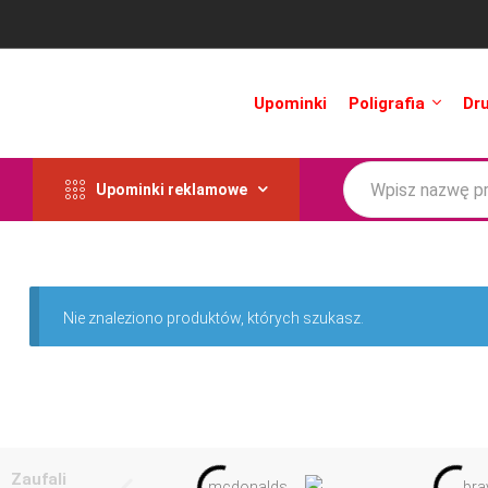
Upominki
Poligrafia
Dr
Upominki reklamowe
Nie znaleziono produktów, których szukasz.
Zaufali