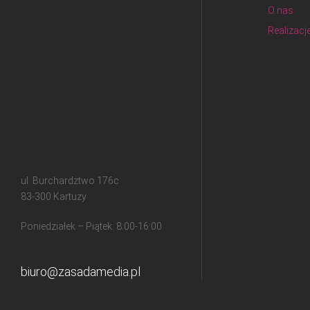
O nas
Realizacj
ul. Burchardztwo 176c
83-300 Kartuzy
Poniedziałek – Piątek: 8:00-16:00
biuro@zasadamedia.pl