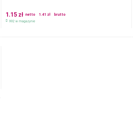
1.15
zł
netto
1.41
zł
brutto
992 w magazynie