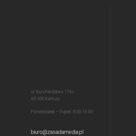
ul. Burchardztwo 176c
83-300 Kartuzy
Poniedziałek – Piątek: 8:00-16:00
biuro@zasadamedia.pl