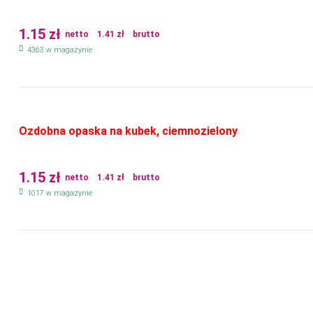
1.15
zł
netto
1.41
zł
brutto
4363 w magazynie
Ozdobna opaska na kubek, ciemnozielony
1.15
zł
netto
1.41
zł
brutto
1017 w magazynie