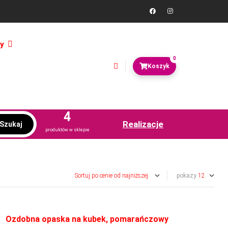
y
0
4
Realizacje
Szukaj
produktów w sklepie
pokazy
Ozdobna opaska na kubek, pomarańczowy