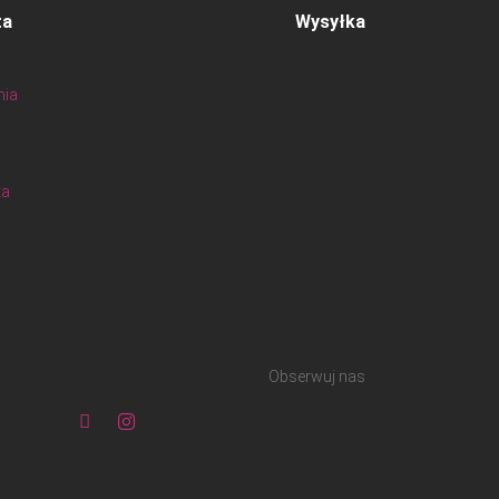
ta
Wysyłka
nia
ta
Obserwuj nas