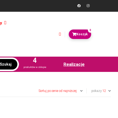
y
0
4
Realizacje
Szukaj
produktów w sklepie
pokazy