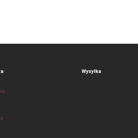
ta
Wysyłka
nia
ta