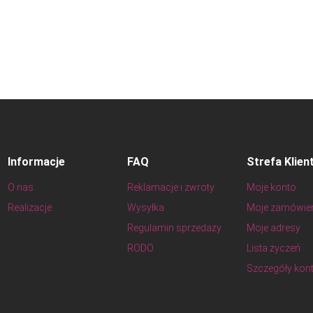
Informacje
FAQ
Strefa Klien
O nas
Reklamacje i zwroty
Moje konto
Realizacje
Wysyłka
Moje zamówie
Regulamin sprzedaży
Moje adresy
RODO
Lista życzeń
Szczegóły kon