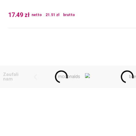
17.49
zł
netto
21.51
zł
brutto
Zaufali
nam