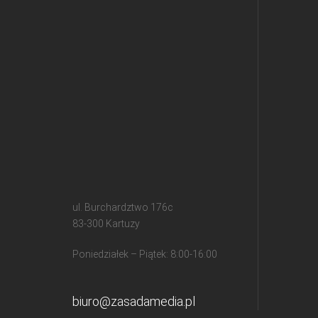
ul. Burchardztwo 176c
83-300 Kartuzy
Poniedziałek – Piątek: 8:00-16:00
biuro@zasadamedia.pl