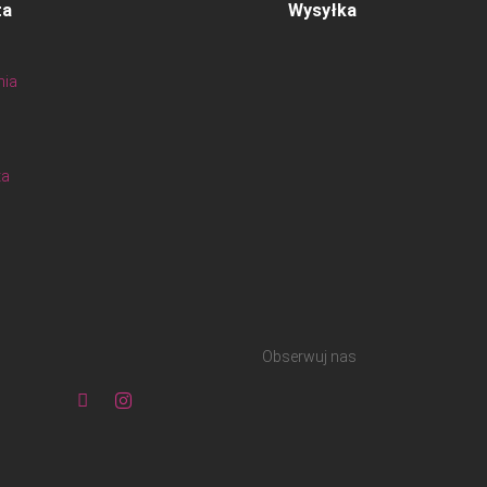
ta
Wysyłka
nia
ta
Obserwuj nas