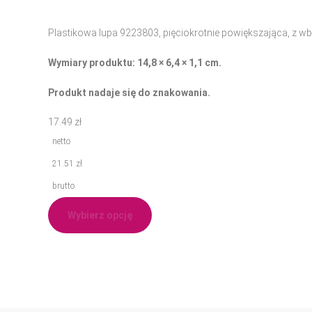
Plastikowa lupa 9223803, pięciokrotnie powiększająca, z wb
Wymiary produktu: 14,8 × 6,4 × 1,1 cm.
Produkt nadaje się do znakowania.
17.49
zł
netto
21.51
zł
brutto
Wybierz opcję