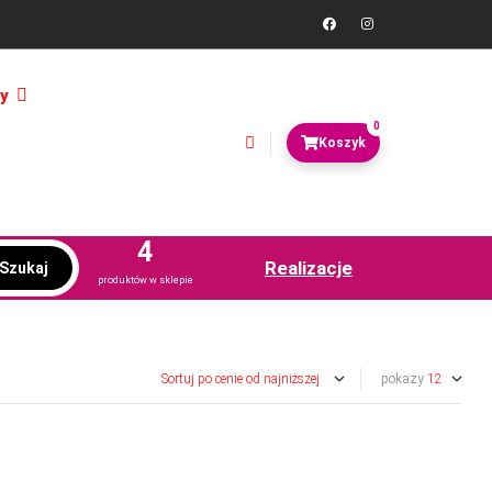
y
0
4
Realizacje
Szukaj
produktów w sklepie
pokazy