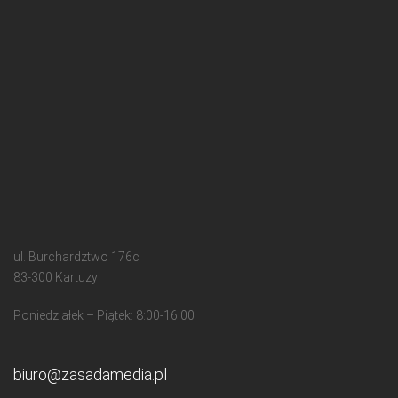
ul. Burchardztwo 176c
83-300 Kartuzy
Poniedziałek – Piątek: 8:00-16:00
biuro@zasadamedia.pl