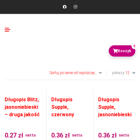
0
pokazy
Długopis Blitz,
Długopis
Długopis
jasnoniebieski
Supple,
Supple,
– druga jakość
czerwony
jasnoniebieski
0.27
zł
0.36
zł
0.36
zł
netto
netto
netto