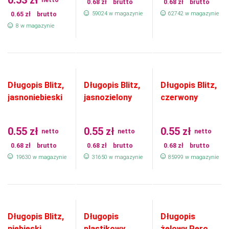
0.53
zł
netto
0.68
zł
brutto
0.68
zł
brutto
59024 w magazynie
62742 w magazynie
0.65
zł
brutto
8 w magazynie
Długopis Blitz,
Długopis Blitz,
Długopis Blitz,
jasnoniebieski
jasnozielony
czerwony
0.55
zł
0.55
zł
0.55
zł
netto
netto
netto
0.68
zł
brutto
0.68
zł
brutto
0.68
zł
brutto
19630 w magazynie
31650 w magazynie
85999 w magazynie
Długopis Blitz,
Długopis
Długopis
niebieski
plastikowy
żelowy Pero,