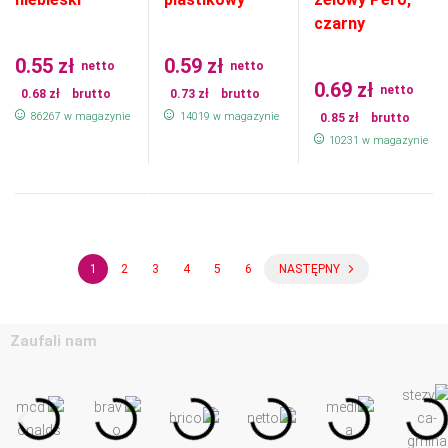
czarny
0.55
zł
0.59
zł
netto
netto
0.69
zł
netto
0.68
zł
brutto
0.73
zł
brutto
86267 w magazynie
14019 w magazynie
0.85
zł
brutto
10231 w magazynie
1
2
3
4
5
6
NASTĘPNY
Zaufali nam