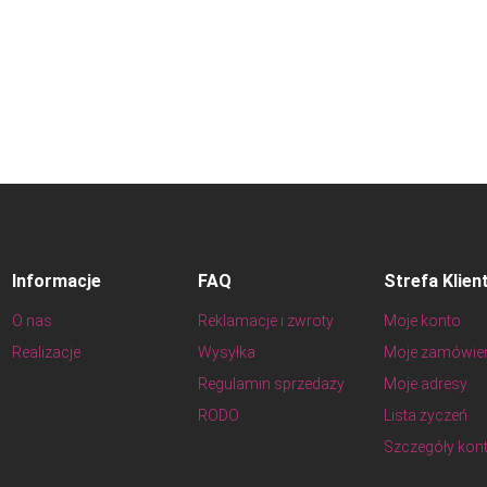
Informacje
FAQ
Strefa Klien
O nas
Reklamacje i zwroty
Moje konto
Realizacje
Wysyłka
Moje zamówie
Regulamin sprzedaży
Moje adresy
RODO
Lista życzeń
Szczegóły kon