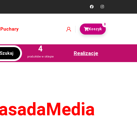
0
Puchary
4
Realizacje
Szukaj
produktów w sklepie
ZasadaMedia