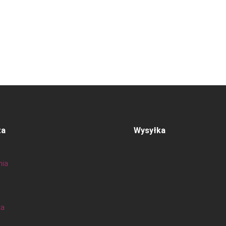
ta
Wysyłka
nia
ta