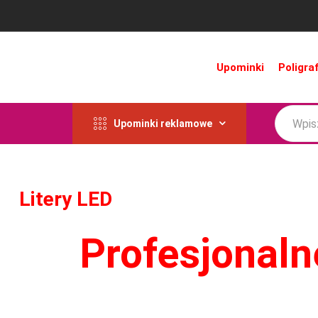
Upominki
Poligra
Upominki reklamowe
Litery LED
Profesjonal