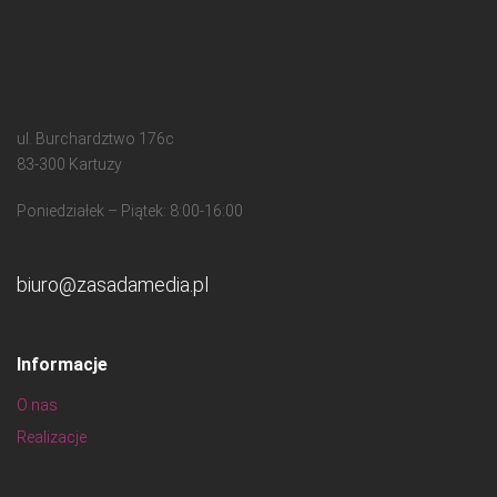
ul. Burchardztwo 176c
83-300 Kartuzy
Poniedziałek – Piątek: 8:00-16:00
biuro@zasadamedia.pl
Informacje
O nas
Realizacje