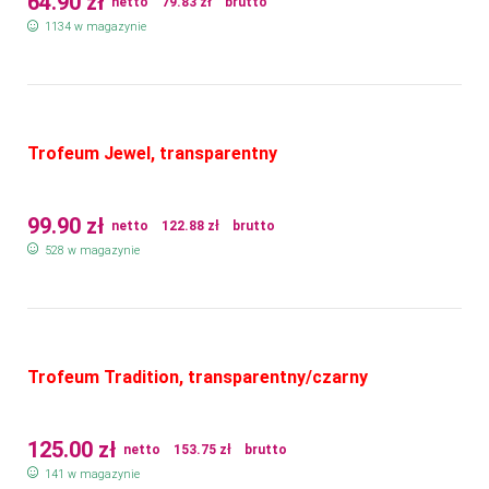
64.90
zł
netto
79.83
zł
brutto
1134 w magazynie
Trofeum Jewel, transparentny
99.90
zł
netto
122.88
zł
brutto
528 w magazynie
Trofeum Tradition, transparentny/czarny
125.00
zł
netto
153.75
zł
brutto
141 w magazynie