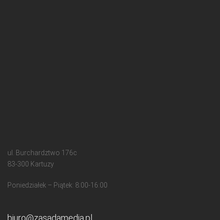
ul. Burchardztwo 176c
83-300 Kartuzy
Poniedziałek – Piątek: 8:00-16:00
biuro@zasadamedia.pl