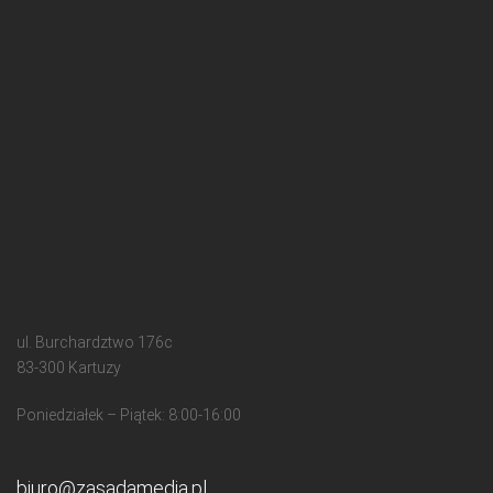
ul. Burchardztwo 176c
83-300 Kartuzy
Poniedziałek – Piątek: 8:00-16:00
biuro@zasadamedia.pl