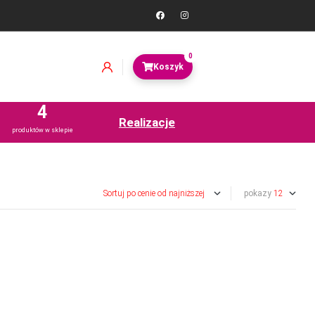
0
4
Realizacje
produktów w sklepie
pokazy