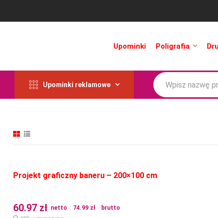
Upominki
Poligrafia
Dr
Upominki reklamowe
Projekt graficzny baneru – 200×100 cm
60.97
zł
netto
74.99
zł
brutto