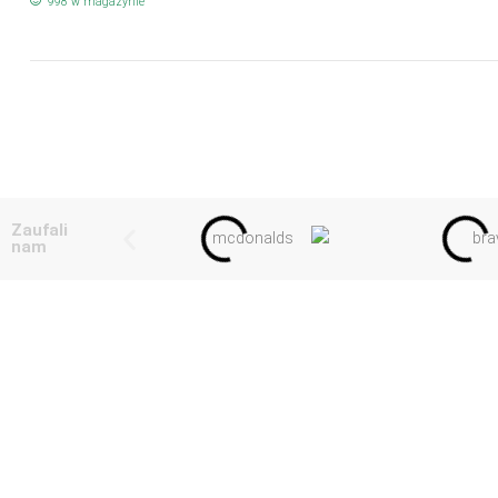
998 w magazynie
Zaufali
nam