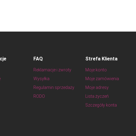
cje
FAQ
Strefa Klienta
Reklamacje i zwroty
Moje konto
e
Wysyłka
Moje zamówienia
Regulamin sprzedaży
Moje adresy
RODO
Lista życzeń
Szczegóły konta