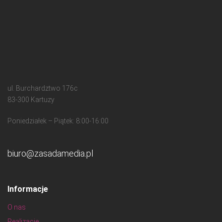
ul. Burchardztwo 176c
83-300 Kartuzy
Poniedziałek – Piątek: 8:00-16:00
biuro@zasadamedia.pl
Informacje
O nas
Realizacje