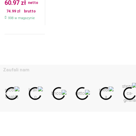
60.97
zł
netto
74.99
zł
brutto
998 w magazynie
Zaufali nam