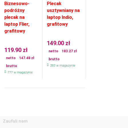
Biznesowo-
Plecak
podróżny
usztywniany na
plecak na
laptop Indio,
laptop Flier,
grafitowy
grafitowy
149.00
zł
119.90
zł
netto
183.27
zł
netto
147.48
zł
brutto
283 w magazynie
brutto
777 w magazynie
Zaufali nam