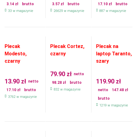
3.14
zł
brutto
3.57
zł
brutto
17.10
zł
brutto
33 w magazynie
26629 w magazynie
887 w magazynie
Plecak
Plecak Cortez,
Plecak na
Modesto,
czarny
laptop Taranto,
czarny
szary
79.90
zł
netto
13.90
zł
119.90
zł
netto
98.28
zł
brutto
832 w magazynie
17.10
zł
brutto
netto
147.48
zł
3762 w magazynie
brutto
1219 w magazynie