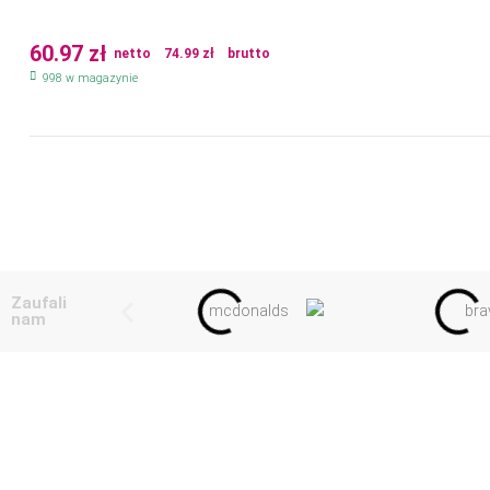
60.97
zł
netto
74.99
zł
brutto
998 w magazynie
Zaufali
nam