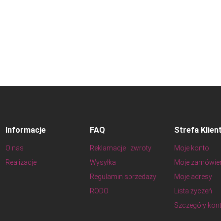
Informacje
FAQ
Strefa Klien
O nas
Reklamacje i zwroty
Moje konto
Realizacje
Wysyłka
Moje zamówie
Regulamin sprzedaży
Moje adresy
RODO
Lista życzeń
Szczegóły kon