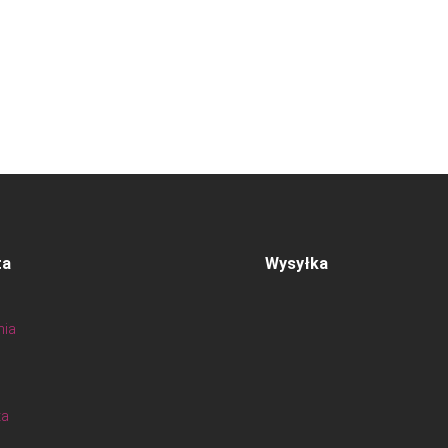
ta
Wysyłka
nia
ta