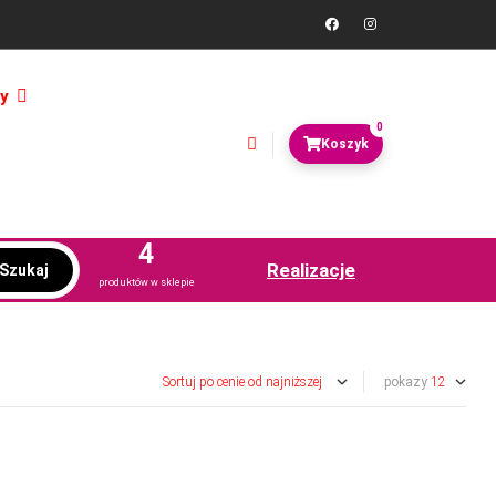
y
0
4
Realizacje
Szukaj
produktów w sklepie
pokazy