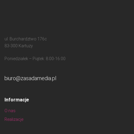
ul. Burchardztwo 176c
83-300 Kartuzy
Poniedziałek – Piątek: 8:00-16:00
biuro@zasadamedia.pl
Informacje
O nas
Realizacje