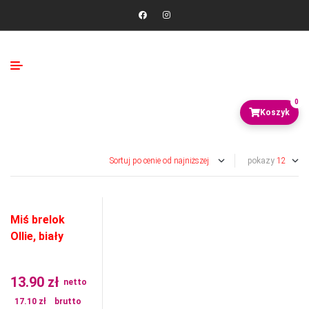
0
pokazy
Miś brelok
Ollie, biały
13.90
zł
netto
17.10
zł
brutto