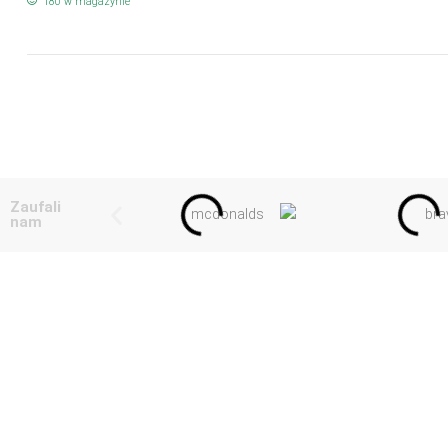
180 w magazynie
Zaufali
nam