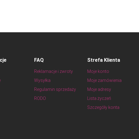
cje
FAQ
Strefa Klienta
Reklamacje i zwroty
Moje konto
e
Wysyłka
Moje zamówienia
Regulamin sprzedaży
Moje adresy
RODO
Lista życzeń
Szczegóły konta