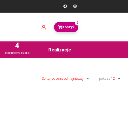
0
4
Realizacje
produktów w sklepie
pokazy