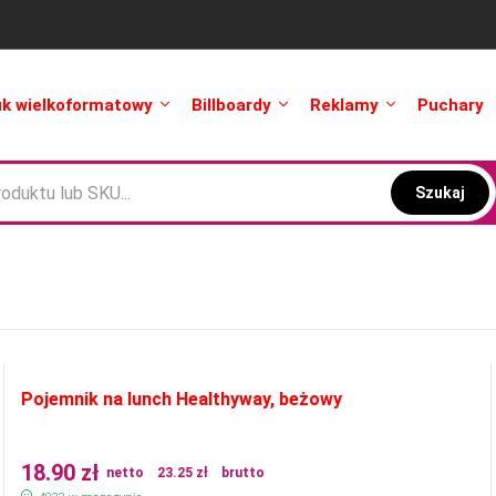
uk wielkoformatowy
Billboardy
Reklamy
Puchary
Szukaj
Pojemnik na lunch Healthyway, beżowy
18.90
zł
netto
23.25
zł
brutto