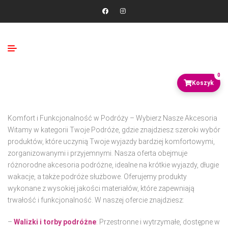
0
Komfort i Funkcjonalność w Podróży – Wybierz Nasze Akcesoria
Witamy w kategorii Twoje Podróże, gdzie znajdziesz szeroki wybór
produktów, które uczynią Twoje wyjazdy bardziej komfortowymi,
zorganizowanymi i przyjemnymi. Nasza oferta obejmuje
różnorodne akcesoria podróżne, idealne na krótkie wyjazdy, długie
wakacje, a także podróże służbowe. Oferujemy produkty
wykonane z wysokiej jakości materiałów, które zapewniają
trwałość i funkcjonalność. W naszej ofercie znajdziesz:
–
Walizki i torby podróżne
:
Przestronne i wytrzymałe, dostępne w