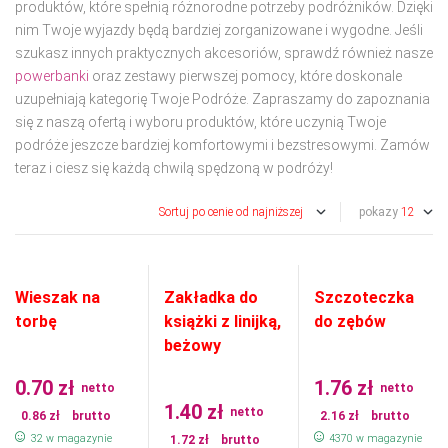
produktów, które spełnią różnorodne potrzeby podróżników. Dzięki
nim Twoje wyjazdy będą bardziej zorganizowane i wygodne. Jeśli
szukasz innych praktycznych akcesoriów, sprawdź również nasze
powerbanki
oraz zestawy pierwszej pomocy, które doskonale
uzupełniają kategorię Twoje Podróże. Zapraszamy do zapoznania
się z naszą ofertą i wyboru produktów, które uczynią Twoje
podróże jeszcze bardziej komfortowymi i bezstresowymi. Zamów
teraz i ciesz się każdą chwilą spędzoną w podróży!
pokazy
Wieszak na
Zakładka do
Szczoteczka
torbę
książki z linijką,
do zębów
beżowy
0.70
zł
1.76
zł
netto
netto
1.40
zł
netto
0.86
zł
brutto
2.16
zł
brutto
32 w magazynie
4370 w magazynie
1.72
zł
brutto