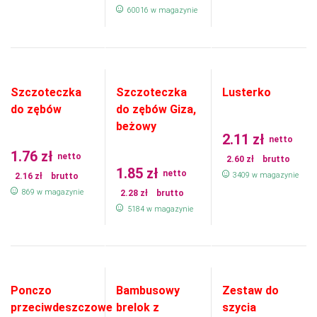
60016 w magazynie
Szczoteczka
Szczoteczka
Lusterko
do zębów
do zębów Giza,
beżowy
2.11
zł
netto
1.76
zł
netto
2.60
zł
brutto
1.85
zł
netto
3409 w magazynie
2.16
zł
brutto
869 w magazynie
2.28
zł
brutto
5184 w magazynie
Ponczo
Bambusowy
Zestaw do
przeciwdeszczowe
brelok z
szycia