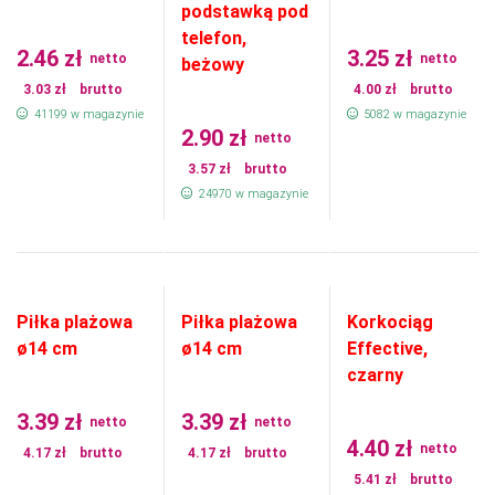
podstawką pod
telefon,
2.46
zł
3.25
zł
netto
netto
beżowy
3.03
zł
brutto
4.00
zł
brutto
41199 w magazynie
5082 w magazynie
2.90
zł
netto
3.57
zł
brutto
24970 w magazynie
Piłka plażowa
Piłka plażowa
Korkociąg
ø14 cm
ø14 cm
Effective,
czarny
3.39
zł
3.39
zł
netto
netto
4.40
zł
netto
4.17
zł
brutto
4.17
zł
brutto
5.41
zł
brutto