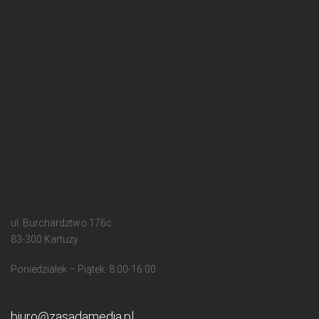
ul. Burchardztwo 176c
83-300 Kartuzy
Poniedziałek – Piątek: 8:00-16:00
biuro@zasadamedia.pl