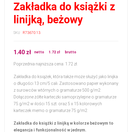
Zakładka do książki z
linijką, beżowy
SKU :
R73670.13
1.40
zł
netto
1.72
zł
brutto
Poprzednia najniższa cena:
1.72
zł
.
Zakładka do książek, która także może służyć jako linijka
o długości 13 cm/5 cali. Zastosowano papier wykonany
z surowców wtórnych o gramaturze 500 g/m2.
Dołączone żółte karteczki samoprzylepne o gramaturze
75 g/m2 w ilości 15 szt. oraz 5 x 15 kolorowych
karteczek memo o gramaturze 75 g/m2.
Zakładka do książki z linijką w kolorze beżowym to
elegancja i funkcjonalność w jednym.