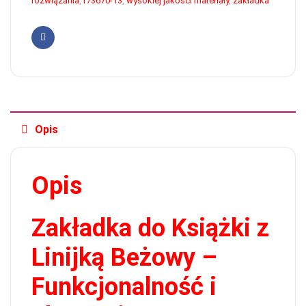
rozwiązania
,
r73670-13
,
wysokiej jakości materiały
,
zakładka
Facebook
Opis
Opis
Zakładka do Książki z
Linijką Beżowy –
Funkcjonalność i