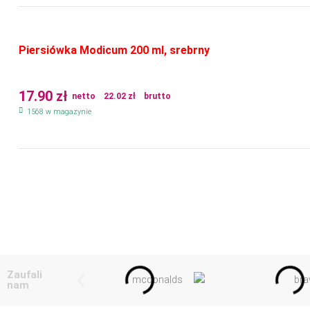
Piersiówka Modicum 200 ml, srebrny
17.90
zł
netto
22.02
zł
brutto
1568 w magazynie
Zaufali
nam