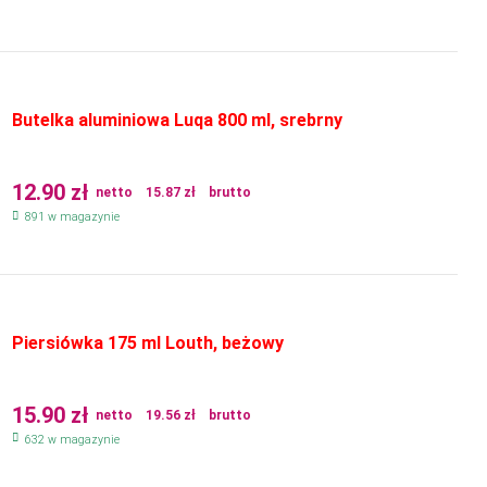
Butelka aluminiowa Luqa 800 ml, srebrny
12.90
zł
netto
15.87
zł
brutto
891 w magazynie
Piersiówka 175 ml Louth, beżowy
15.90
zł
netto
19.56
zł
brutto
632 w magazynie