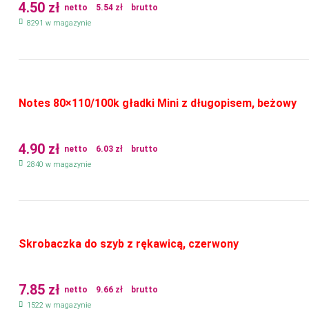
4.50
zł
netto
5.54
zł
brutto
8291 w magazynie
Notes 80×110/100k gładki Mini z długopisem, beżowy
4.90
zł
netto
6.03
zł
brutto
2840 w magazynie
Skrobaczka do szyb z rękawicą, czerwony
7.85
zł
netto
9.66
zł
brutto
1522 w magazynie