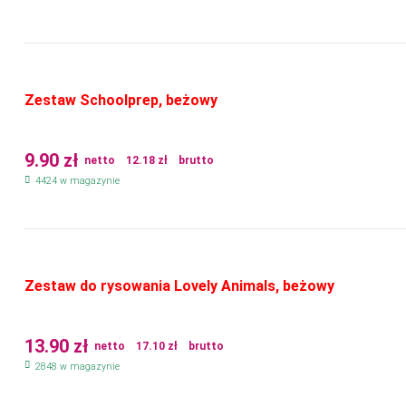
Zestaw Schoolprep, beżowy
9.90
zł
netto
12.18
zł
brutto
4424 w magazynie
Zestaw do rysowania Lovely Animals, beżowy
13.90
zł
netto
17.10
zł
brutto
2848 w magazynie