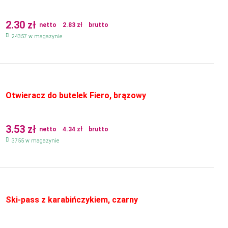
2.30
zł
netto
2.83
zł
brutto
24357 w magazynie
Otwieracz do butelek Fiero, brązowy
3.53
zł
netto
4.34
zł
brutto
3755 w magazynie
Ski-pass z karabińczykiem, czarny