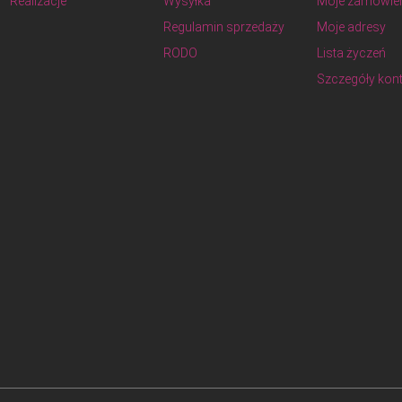
Realizacje
Wysyłka
Moje zamówie
Regulamin sprzedaży
Moje adresy
RODO
Lista życzeń
Szczegóły kon