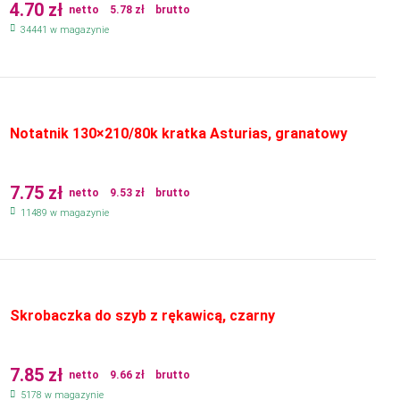
4.70
zł
netto
5.78
zł
brutto
34441 w magazynie
Notatnik 130×210/80k kratka Asturias, granatowy
7.75
zł
netto
9.53
zł
brutto
11489 w magazynie
Skrobaczka do szyb z rękawicą, czarny
7.85
zł
netto
9.66
zł
brutto
5178 w magazynie