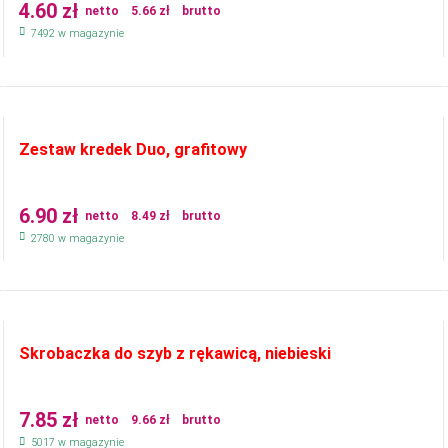
4.60
zł
netto
5.66
zł
brutto
7492 w magazynie
Zestaw kredek Duo, grafitowy
6.90
zł
netto
8.49
zł
brutto
2780 w magazynie
Skrobaczka do szyb z rękawicą, niebieski
7.85
zł
netto
9.66
zł
brutto
5017 w magazynie