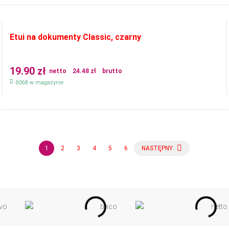
Etui na dokumenty Classic, czarny
19.90
zł
netto
24.48
zł
brutto
6068 w magazynie
1
2
3
4
5
6
NASTĘPNY