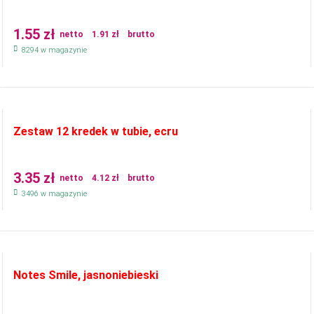
1.55
zł
netto
1.91
zł
brutto
8294 w magazynie
Zestaw 12 kredek w tubie, ecru
3.35
zł
netto
4.12
zł
brutto
3496 w magazynie
Notes Smile, jasnoniebieski