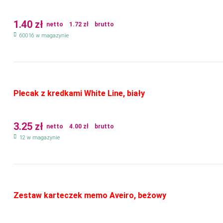
1.40
zł
netto
1.72
zł
brutto
60016 w magazynie
Plecak z kredkami White Line, biały
3.25
zł
netto
4.00
zł
brutto
12 w magazynie
Zestaw karteczek memo Aveiro, beżowy