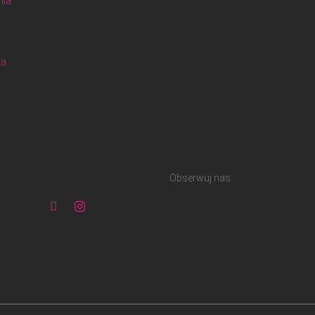
nia
ta
Obserwuj nas