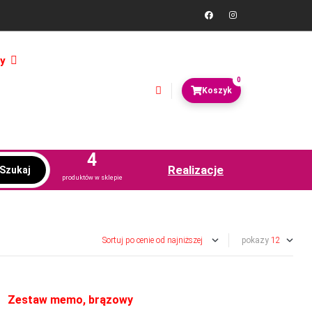
y
0
4
Realizacje
Szukaj
produktów w sklepie
pokazy
Zestaw memo, brązowy