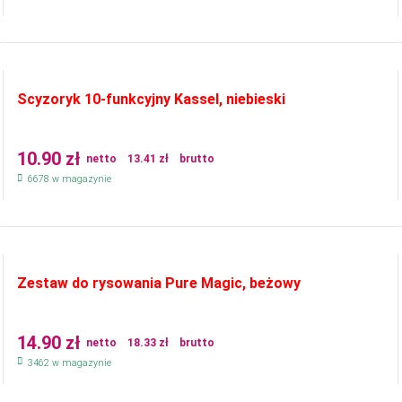
Scyzoryk 10-funkcyjny Kassel, niebieski
10.90
zł
netto
13.41
zł
brutto
6678 w magazynie
Zestaw do rysowania Pure Magic, beżowy
14.90
zł
netto
18.33
zł
brutto
3462 w magazynie