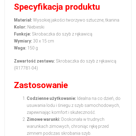
Specyfikacja produktu
Materiał:
Wysokiej jakości tworzywo sztuczne, tkanina
Kolor:
Niebieski
Funkcje:
Skrobaczka do szyb z rękawicą
Wymiary:
30 x 15 cm
Waga:
150 g
Zawartość zestawu:
Skrobaczka do szyb z rękawicą
(R17781-04)
Zastosowanie
Codzienne użytkowanie:
Idealna na co dzień, do
usuwania lodu i śniegu z szyb samochodowych,
zapewniając komfort i skuteczność.
Zimowe warunki:
Doskonała w trudnych
warunkach zimowych, chroniąc rękę przed
zimnem podczas skrobania szyb.