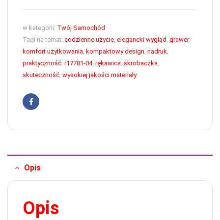
w kategorii:
Twój Samochód
Tagi na temat:
codzienne użycie
,
elegancki wygląd
,
grawer
,
komfort użytkowania
,
kompaktowy design
,
nadruk
,
praktyczność
,
r17781-04
,
rękawica
,
skrobaczka
,
skuteczność
,
wysokiej jakości materiały
Facebook
Opis
Opis