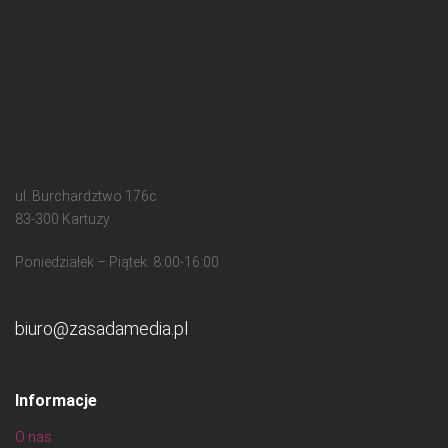
ul. Burchardztwo 176c
83-300 Kartuzy
Poniedziałek – Piątek: 8:00-16:00
biuro@zasadamedia.pl
Informacje
O nas