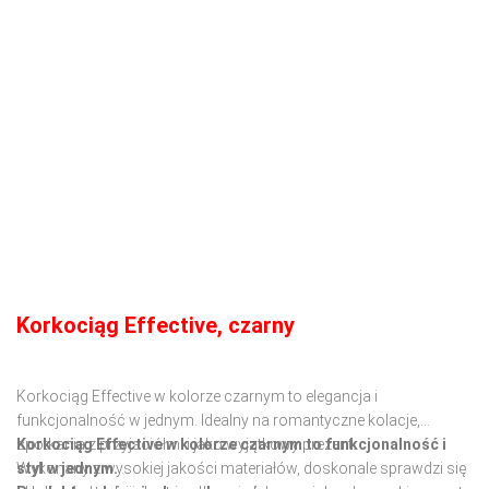
Korkociąg Effective, czarny
Korkociąg Effective w kolorze czarnym to elegancja i
funkcjonalność w jednym. Idealny na romantyczne kolacje,
spotkania z przyjaciółmi i jako wyjątkowy prezent.
Korkociąg Effective w kolorze czarnym to funkcjonalność i
Wykonany z wysokiej jakości materiałów, doskonale sprawdzi się
styl w jednym.