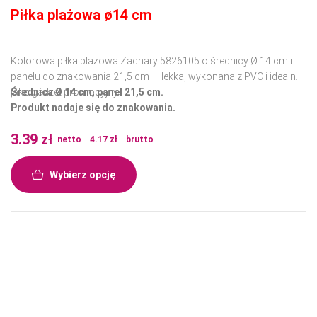
Piłka plażowa ø14 cm
Kolorowa piłka plażowa Zachary 5826105 o średnicy Ø 14 cm i
panelu do znakowania 21,5 cm — lekka, wykonana z PVC i idealna
jako gadżet promocyjny.
Średnica Ø 14 cm, panel 21,5 cm.
Produkt nadaje się do znakowania.
3.39
zł
netto
4.17
zł
brutto
Wybierz opcję