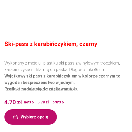
Ski-pass z karabińczykiem, czarny
Wykonany z metalu i plastiku ski-pass z winylowym troczkiem,
karabińczykiem i klamrą do paska. Długość linki 86 cm.
Wyjątkowy ski pass z karabińczykiem w kolorze czarnym to
wygoda i bezpieczeństwo w jednym.
Idealny do codziennego użytku na stoku.
Produkt nadaje się do znakowania.
Wykonany z wysokiej jakości materiałów, doskonale sprawdzi się
4.70
zł
w każdej sytuacji, dodając klasy i funkcjonalności.
netto
5.78
zł
brutto
Wybierz opcję