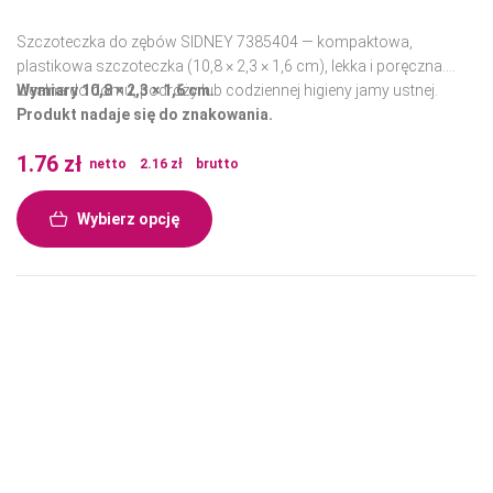
Szczoteczka do zębów SIDNEY 7385404 — kompaktowa,
plastikowa szczoteczka (10,8 × 2,3 × 1,6 cm), lekka i poręczna.
Idealna do domu, podróży lub codziennej higieny jamy ustnej.
Wymiary 10,8 × 2,3 × 1,6 cm.
Produkt nadaje się do znakowania.
1.76
zł
netto
2.16
zł
brutto
Wybierz opcję