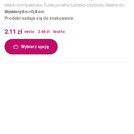
lekkie i kompaktowe. Funkcjonalne lusterko osobiste, idealne do
torebki lub kieszeni.
Wymiary 6 × ~0,4 cm.
Produkt nadaje się do znakowania.
2.11
zł
netto
2.60
zł
brutto
Wybierz opcję