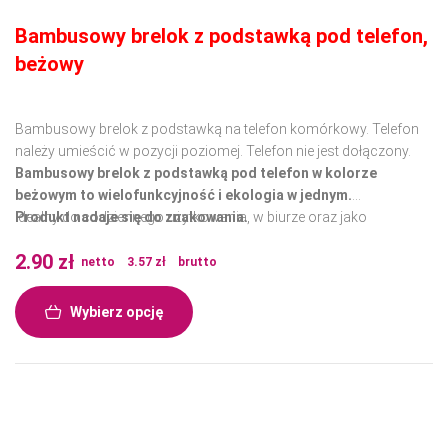
Bambusowy brelok z podstawką pod telefon,
beżowy
Bambusowy brelok z podstawką na telefon komórkowy. Telefon
należy umieścić w pozycji poziomej. Telefon nie jest dołączony.
Bambusowy brelok z podstawką pod telefon w kolorze
beżowym to wielofunkcyjność i ekologia w jednym.
Idealny do codziennego użytkowania, w biurze oraz jako
Produkt nadaje się do znakowania.
ekologiczny prezent.
2.90
zł
Wykonany z wysokiej jakości materiałów, doskonale sprawdzi się
netto
3.57
zł
brutto
w każdej sytuacji, zapewniając trwałość i wygodę użytkowania.
Wybierz opcję