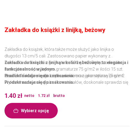
Zakładka do książki z linijką, beżowy
Zakładka do książek, która także może służyć jako linijka o
długości 13 cm/5 cali. Zastosowano papier wykonany z
surowców wtórnych o gramaturze 500 g/m2. Dołączone żółte
Zakładka do książki z linijką w kolorze beżowym to elegancja i
karteczki samoprzylepne o gramaturze 75 g/m2 w ilości 15 szt.
funkcjonalność w jednym.
oraz 5 x 15 kolorowych karteczek memo o gramaturze 75 g/m2.
Idealna do codziennego użytku, nauki oraz jako stylowy prezent.
Produkt nadaje się do znakowania.
Wykonana z wysokiej jakości materiałów, doskonale sprawdzi się
Produkt nadaje się do znakowania.
w każdej sytuacji, zapewniając trwałość i wygodę użytkowania.
1.40
zł
netto
1.72
zł
brutto
Wybierz opcję