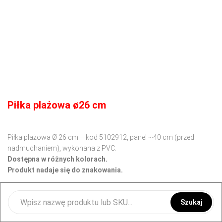
Piłka plażowa ø26 cm
Piłka plażowa Ø 26 cm – kod 5102912, panel ~40 cm (przed
nadmuchaniem), wykonana z PVC.
Dostępna w różnych kolorach.
Produkt nadaje się do znakowania.
4.75
zł
netto
5.84
zł
brutto
Szukaj
Wybierz opcję