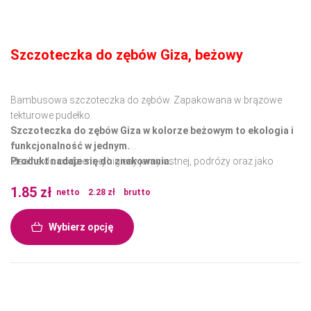
Szczoteczka do zębów Giza, beżowy
Bambusowa szczoteczka do zębów. Zapakowana w brązowe
tekturowe pudełko.
Szczoteczka do zębów Giza w kolorze beżowym to ekologia i
funkcjonalność w jednym.
Idealna do codziennej higieny jamy ustnej, podróży oraz jako
Produkt nadaje się do znakowania.
ekologiczny prezent.
1.85
zł
Wykonana z biodegradowalnych materiałów, doskonale sprawdzi
netto
2.28
zł
brutto
się w każdej sytuacji, zapewniając trwałość i wygodę użytkowania.
Wybierz opcję