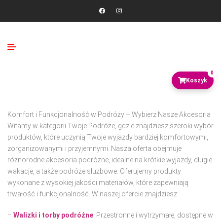
0
Komfort i Funkcjonalność w Podróży – Wybierz Nasze Akcesoria
Witamy w kategorii Twoje Podróże, gdzie znajdziesz szeroki wybór
produktów, które uczynią Twoje wyjazdy bardziej komfortowymi,
zorganizowanymi i przyjemnymi. Nasza oferta obejmuje
różnorodne akcesoria podróżne, idealne na krótkie wyjazdy, długie
wakacje, a także podróże służbowe. Oferujemy produkty
wykonane z wysokiej jakości materiałów, które zapewniają
trwałość i funkcjonalność. W naszej ofercie znajdziesz:
–
Walizki i torby podróżne
:
Przestronne i wytrzymałe, dostępne w