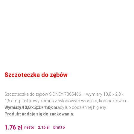
Szczoteczka do zębów
Szczoteczka do zębów SIDNEY 7385466 — wymiary 10,8 × 2,3 ×
1,6 cm, plastikowy korpus z nylonowym włosiem, kompaktowa i
lekka. Idealna do podróży, pracy lub codziennej higieny.
Wymiary 10,8 × 2,3 × 1,6 cm.
Produkt nadaje się do znakowania.
1.76
zł
netto
2.16
zł
brutto