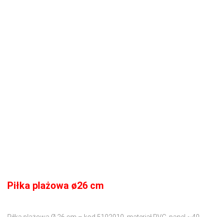
Piłka plażowa ø26 cm
Piłka plażowa Ø 26 cm – kod 5102910, materiał PVC, panel ~40