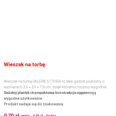
Wieszak na torbę
Wieszak na torbę VALERIE 6176906 to lekki gadżet podróżny o
wymiarach 3,6 × 3,6 × 7,8 cm, dzięki któremu możesz wygodnie
zawiesić torbę na rączce walizki lub innego bagażu.
Solidny plastik i kompaktowa konstrukcja zapewniają
wygodne użytkowanie.
Produkt nadaje się do znakowania.
0.70
zł
netto
0.86
zł
brutto