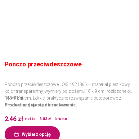
Ponczo przeciwdeszczowe
Ponczo przeciwdeszczowe LOIS 4921866 — materiał plastikowy,
kolor transparentny, wymiary po złożeniu 16 × 9 cm, rozłożone ok.
115 × 110 cm. Lekkie, praktyczne rozwiązanie outdoorowe z
16 × 9 cm.
możliwością nadruku firmowego.
Produkt nadaje się do znakowania.
2.46
zł
netto
3.03
zł
brutto
Wybierz opcję