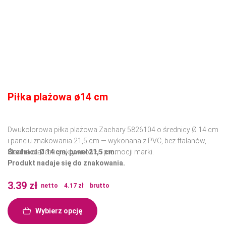
Piłka plażowa ø14 cm
Dwukolorowa piłka plażowa Zachary 5826104 o średnicy Ø 14 cm
i panelu znakowania 21,5 cm — wykonana z PVC, bez ftalanów,
idealna dla letniej aktywności i promocji marki.
Średnica Ø 14 cm, panel 21,5 cm.
Produkt nadaje się do znakowania.
3.39
zł
netto
4.17
zł
brutto
Wybierz opcję