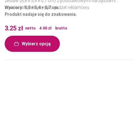
zestaw (8,8 × 5,4 × 0,7 cm) z podstawowymi narzędziami
krawieckimi, idealny jako gadżet reklamowy.
Wymiary: 8,8 × 5,4 × 0,7 cm.
Produkt nadaje się do znakowania.
3.25
zł
netto
4.00
zł
brutto
Wybierz opcję