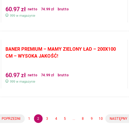
60.97
zł
netto
74.99
zł
brutto
999 w magazynie
BANER PREMIUM – MAMY ZIELONY ŁAD – 200X100
CM – WYSOKA JAKOŚĆ!
60.97
zł
netto
74.99
zł
brutto
999 w magazynie
POPRZEDNI
1
2
3
4
5
…
8
9
10
NASTĘPNY