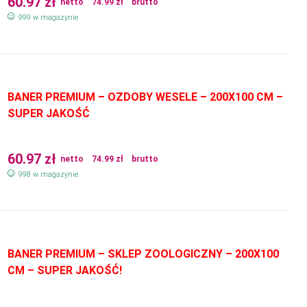
60.97
zł
netto
74.99
zł
brutto
999 w magazynie
BANER PREMIUM – OZDOBY WESELE – 200X100 CM –
SUPER JAKOŚĆ
60.97
zł
netto
74.99
zł
brutto
998 w magazynie
BANER PREMIUM – SKLEP ZOOLOGICZNY – 200X100
CM – SUPER JAKOŚĆ!