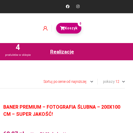
0
4
Realizacje
produktów w sklepie
pokazy
BANER PREMIUM – FOTOGRAFIA ŚLUBNA – 200X100
CM – SUPER JAKOŚĆ!