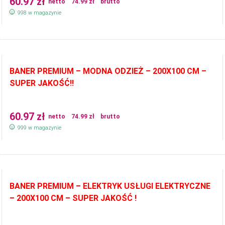
60.97
zł
netto
74.99
zł
brutto
998 w magazynie
BANER PREMIUM – MODNA ODZIEŻ – 200X100 CM –
SUPER JAKOŚĆ!!
60.97
zł
netto
74.99
zł
brutto
999 w magazynie
BANER PREMIUM – ELEKTRYK USŁUGI ELEKTRYCZNE
– 200X100 CM – SUPER JAKOŚĆ !