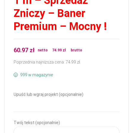
1 m – Sprzedaż
Zniczy – Baner
Premium – Mocny !
60.97
zł
netto
74.99
zł
brutto
Poprzednia najniższa cena:
74.99
zł
.
999 w magazynie
Upuść lub wgraj projekt (opcjonalnie)
Twój tekst (opcjonalnie)