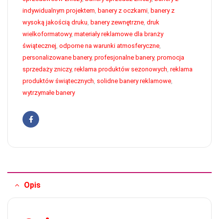
indywidualnym projektem
,
banery z oczkami
,
banery z
wysoką jakością druku
,
banery zewnętrzne
,
druk
wielkoformatowy
,
materiały reklamowe dla branży
świątecznej
,
odporne na warunki atmosferyczne
,
personalizowane banery
,
profesjonalne banery
,
promocja
sprzedaży zniczy
,
reklama produktów sezonowych
,
reklama
produktów świątecznych
,
solidne banery reklamowe
,
wytrzymałe banery
Facebook
Opis