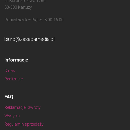
ul. Burchardztwo 176c
83-300 Kartuzy
Poniedziałek – Piątek: 8:00-16:00
biuro@zasadamedia.pl
Informacje
O nas
Realizacje
FAQ
Reklamacje i zwroty
Wysyłka
Regulamin sprzedaży