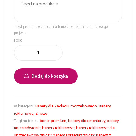
Tekst jaki ma się znaleźć na banerze według standardowego
projektu.
ilość
Dodaj do koszyka
w kategorii:
Banery dla Zakładu Pogrzebowego
,
Banery
reklamowe
,
Znicze
Tagi na temat:
baner premium
,
banery dla cmentarzy
,
banery
na zamówienie
,
banery reklamowe
,
banery reklamowe dla
sprzedawców zniczy
,
banery sprzedaż zniczy
,
banery z