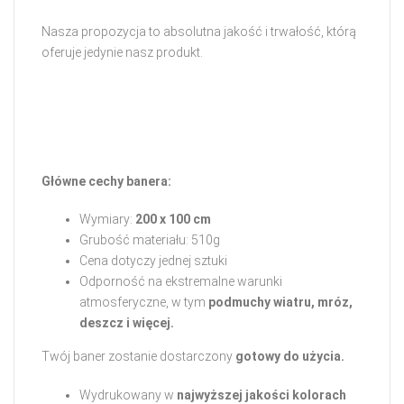
Nasza propozycja to absolutna jakość i trwałość, którą
oferuje jedynie nasz produkt.
Główne cechy banera:
Wymiary:
200 x 100 cm
Grubość materiału: 510g
Cena dotyczy jednej sztuki
Odporność na ekstremalne warunki
atmosferyczne, w tym
podmuchy wiatru, mróz,
deszcz i więcej.
Twój baner zostanie dostarczony
gotowy do użycia.
Wydrukowany w
najwyższej jakości kolorach