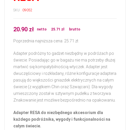
SKU :
09052
20.90
zł
netto
25.71
zł
brutto
Poprzednia najniższa cena:
25.71
zł
.
Adapter podróżny to gadżet niezbędny w podróżach po
świecie. Posiadając go w bagażu nie ma potrzeby dłużej
martwić się kompatybilnością wtyczek. Adapter jest
dwuczęściowy i rozkładany, różne konfiguracje adaptera
pasują do większości gniazdek elektrycznych na całym
świecie (z wyjątkiem Chin oraz Szwajcarii). Dla wygody
umieszczony został w sztywnym pudełku z tworzywa.
Znakowanie jest możliwe bezpośrednio na opakowaniu.
Adapter RESA do niezbędnego akcesorium dla
każdego podróżnika, wygody i funkcjonalności na
całym świecie.