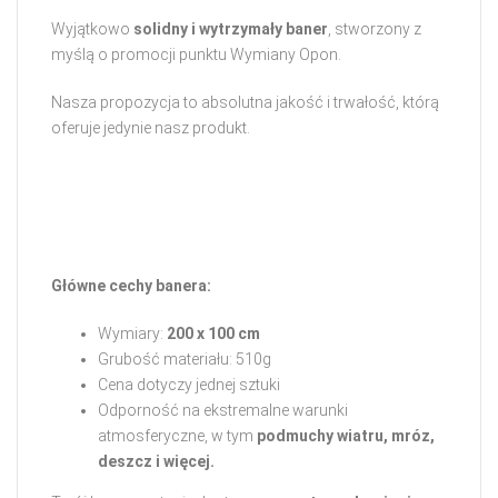
Wyjątkowo
solidny i wytrzymały baner
, stworzony z
myślą o promocji punktu Wymiany Opon.
Nasza propozycja to absolutna jakość i trwałość, którą
oferuje jedynie nasz produkt.
Główne cechy banera:
Wymiary:
200 x 100 cm
Grubość materiału: 510g
Cena dotyczy jednej sztuki
Odporność na ekstremalne warunki
atmosferyczne, w tym
podmuchy wiatru, mróz,
deszcz i więcej.