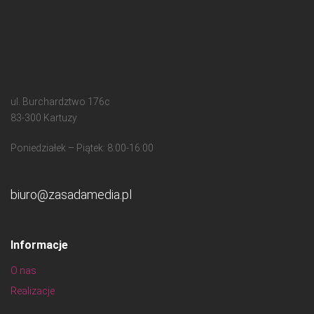
ul. Burchardztwo 176c
83-300 Kartuzy
Poniedziałek – Piątek: 8:00-16:00
biuro@zasadamedia.pl
Informacje
O nas
Realizacje