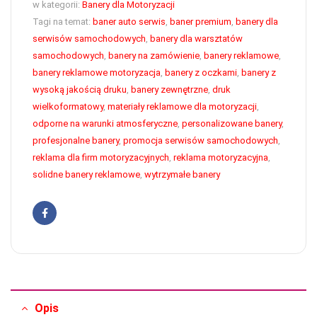
w kategorii:
Banery dla Motoryzacji
Tagi na temat:
baner auto serwis
,
baner premium
,
banery dla
serwisów samochodowych
,
banery dla warsztatów
samochodowych
,
banery na zamówienie
,
banery reklamowe
,
banery reklamowe motoryzacja
,
banery z oczkami
,
banery z
wysoką jakością druku
,
banery zewnętrzne
,
druk
wielkoformatowy
,
materiały reklamowe dla motoryzacji
,
odporne na warunki atmosferyczne
,
personalizowane banery
,
profesjonalne banery
,
promocja serwisów samochodowych
,
reklama dla firm motoryzacyjnych
,
reklama motoryzacyjna
,
solidne banery reklamowe
,
wytrzymałe banery
Facebook
Opis