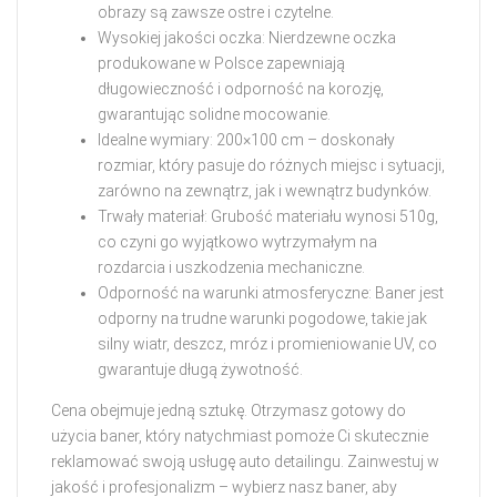
obrazy są zawsze ostre i czytelne.
Wysokiej jakości oczka: Nierdzewne oczka
produkowane w Polsce zapewniają
długowieczność i odporność na korozję,
gwarantując solidne mocowanie.
Idealne wymiary: 200×100 cm – doskonały
rozmiar, który pasuje do różnych miejsc i sytuacji,
zarówno na zewnątrz, jak i wewnątrz budynków.
Trwały materiał: Grubość materiału wynosi 510g,
co czyni go wyjątkowo wytrzymałym na
rozdarcia i uszkodzenia mechaniczne.
Odporność na warunki atmosferyczne: Baner jest
odporny na trudne warunki pogodowe, takie jak
silny wiatr, deszcz, mróz i promieniowanie UV, co
gwarantuje długą żywotność.
Cena obejmuje jedną sztukę. Otrzymasz gotowy do
użycia baner, który natychmiast pomoże Ci skutecznie
reklamować swoją usługę auto detailingu. Zainwestuj w
jakość i profesjonalizm – wybierz nasz baner, aby