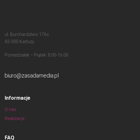
ul. Burchardztwo 176c
83-300 Kartuzy
Poniedziałek – Piątek: 8:00-16:00
biuro@zasadamedia.pl
Informacje
O nas
Realizacje
FAQ