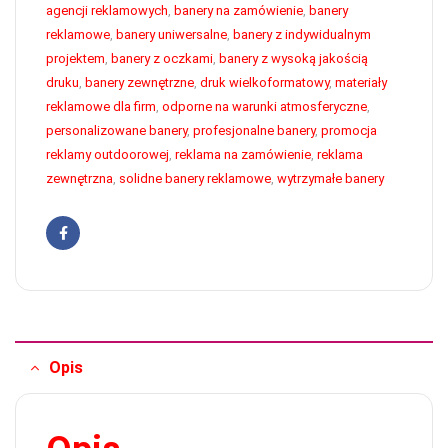
agencji reklamowych
,
banery na zamówienie
,
banery
reklamowe
,
banery uniwersalne
,
banery z indywidualnym
projektem
,
banery z oczkami
,
banery z wysoką jakością
druku
,
banery zewnętrzne
,
druk wielkoformatowy
,
materiały
reklamowe dla firm
,
odporne na warunki atmosferyczne
,
personalizowane banery
,
profesjonalne banery
,
promocja
reklamy outdoorowej
,
reklama na zamówienie
,
reklama
zewnętrzna
,
solidne banery reklamowe
,
wytrzymałe banery
Facebook
Opis