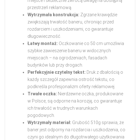
miejsce i skutecznie zwrócą uwagę na dostępną
przestrzeń reklamową.
Wytrzymała konstrukcja:
Zgrzane krawędzie
zwiększają trwałość baneru, chroniąc przed
rozdarciem i uszkodzeniami, co gwarantuje
długowieczność.
Łatwy montaż:
Oczkowanie co 50 cm umożliwia
szybkie zawieszenie baneru w widocznych
miejscach – na ogrodzeniach, fasadach
budynków lub przy drogach.
Perfekcyjnie czytelny tekst:
Druk z dbałością o
każdy szczegół zapewnia ostrość tekstu, co
podkreśla profesjonalizm oferty reklamowej.
Trwałe oczka:
Nierdzewne oczka, produkowane
w Polsce, są odporne na korozję, co gwarantuje
ich trwałość w trudnych warunkach
pogodowych.
Wytrzymały materiał:
Grubość 510g sprawia, że
baner jest odporny na rozdarcia i uszkodzenia, co
czyni go idealnym do długotrwałego użytkowania