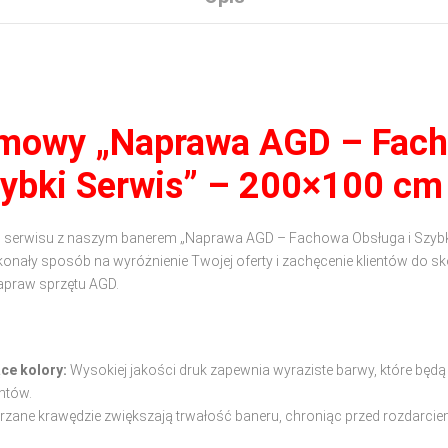
amowy „Naprawa AGD – Fac
zybki Serwis” – 200×100 cm
go serwisu z naszym banerem „Naprawa AGD – Fachowa Obsługa i Szybki
ały sposób na wyróżnienie Twojej oferty i zachęcenie klientów do sk
napraw sprzętu AGD.
ące kolory:
Wysokiej jakości druk zapewnia wyraziste barwy, które będą
ntów.
rzane krawędzie zwiększają trwałość baneru, chroniąc przed rozdarcie