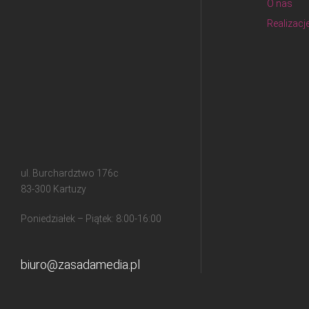
O nas
Realizacj
ul. Burchardztwo 176c
83-300 Kartuzy
Poniedziałek – Piątek: 8:00-16:00
biuro@zasadamedia.pl