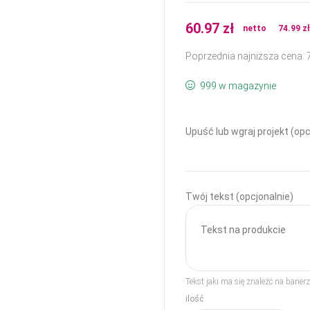
60.97
zł
netto
74.99
z
Poprzednia najniższa cena:
999 w magazynie
Upuść lub wgraj projekt (opc
Twój tekst (opcjonalnie)
Tekst jaki ma się znaleźć na bane
ilość