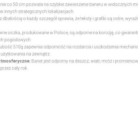
e co 50 cm pozwala na szybkie zawieszenie baneru w widocznych mie
w innych strategicznych lokalizacjach.
z dbałością o każdy szczegół sprawia, że teksty i grafiki są ostre, wyraź
wne oczka, produkowane w Polsce, są odporne na korozję, co gwarantu
ach pogodowych.
ubość 510g zapewnia odporność na rozdarcia i uszkodzenia mechanicz
 użytkowania na zewnątrz.
atmosferyczne:
Baner jest odporny na deszcz, wiatr, mróz i promieniow
rzez cały rok.