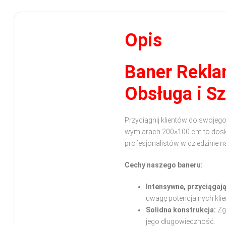
Opis
Baner Rekl
Obsługa i S
Przyciągnij klientów do swoje
wymiarach 200×100 cm to doskon
profesjonalistów w dziedzinie 
Cechy naszego baneru:
Intensywne, przyciągaj
uwagę potencjalnych klie
Solidna konstrukcja:
Zg
jego długowieczność.