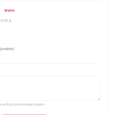
ł
brutto
74.99
zł
.
jonalnie)
rze według standardowego projektu.