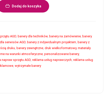
Dodaj do koszyka
sprzętu AGD
,
banery dla techników
,
banery na zamówienie
,
banery
 dla serwisów AGD
,
banery z indywidualnym projektem
,
banery z
ścią druku
,
banery zewnętrzne
,
druk wielkoformatowy
,
materiały
rne na warunki atmosferyczne
,
personalizowane banery
,
a napraw sprzętu AGD
,
reklama usług naprawczych
,
reklama usług
reklamowe
,
wytrzymałe banery