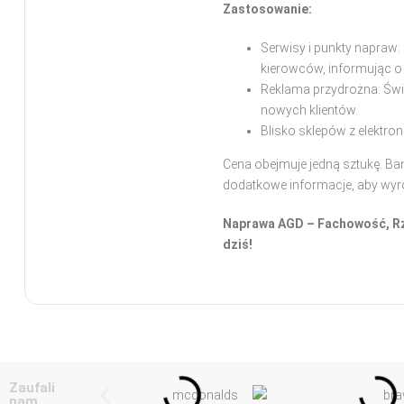
Zastosowanie:
Serwisy i punkty napraw
kierowców, informując o
Reklama przydrożna: Świ
nowych klientów.
Blisko sklepów z elektro
Cena obejmuje jedną sztukę. Ba
dodatkowe informacje, aby wyró
Naprawa AGD – Fachowość, Rzet
dziś!
Zaufali
nam