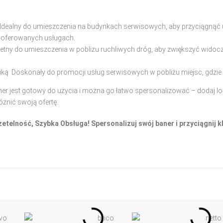
: Idealny do umieszczenia na budynkach serwisowych, aby przyciągnąć
 oferowanych usługach.
etny do umieszczenia w pobliżu ruchliwych dróg, aby zwiększyć widocz
niką: Doskonały do promocji usług serwisowych w pobliżu miejsc, gdzie k
ner jest gotowy do użycia i można go łatwo spersonalizować – dodaj lo
żnić swoją ofertę.
elność, Szybka Obsługa! Spersonalizuj swój baner i przyciągnij kl