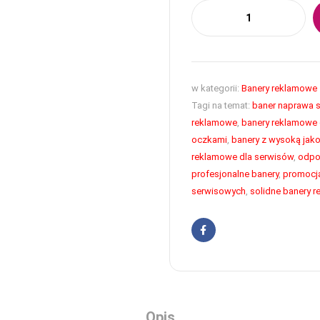
w kategorii:
Banery reklamowe
Tagi na temat:
baner naprawa 
reklamowe
,
banery reklamowe
oczkami
,
banery z wysoką jako
reklamowe dla serwisów
,
odpo
profesjonalne banery
,
promocj
serwisowych
,
solidne banery 
Facebook
Opis