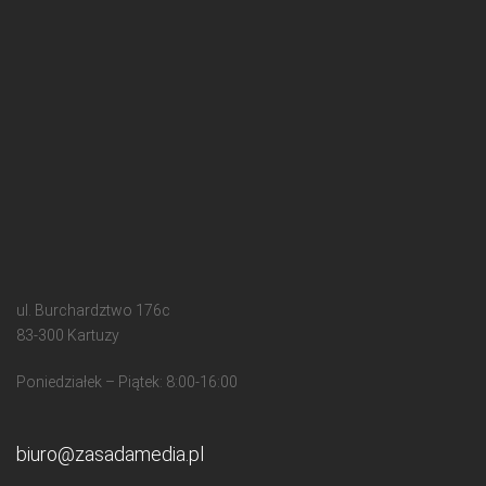
ul. Burchardztwo 176c
83-300 Kartuzy
Poniedziałek – Piątek: 8:00-16:00
biuro@zasadamedia.pl