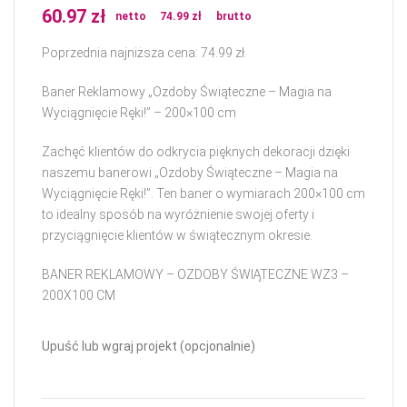
60.97
zł
netto
74.99
zł
brutto
Poprzednia najniższa cena:
74.99
zł
.
Baner Reklamowy „Ozdoby Świąteczne – Magia na
Wyciągnięcie Ręki!” – 200×100 cm
Zachęć klientów do odkrycia pięknych dekoracji dzięki
naszemu banerowi „Ozdoby Świąteczne – Magia na
Wyciągnięcie Ręki!”. Ten baner o wymiarach 200×100 cm
to idealny sposób na wyróżnienie swojej oferty i
przyciągnięcie klientów w świątecznym okresie.
BANER REKLAMOWY – OZDOBY ŚWIĄTECZNE WZ3 –
200X100 CM
Upuść lub wgraj projekt (opcjonalnie)