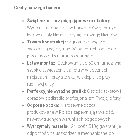
Cechy naszego baneru:
Świąteczne i przyciągające wzrok kolory:
Wysokiej jakości druk w barwach świątecznych
tworzy ciepły klimat i przyciąga uwagę klientów.
Trwała konstrukcja:
Zgrzane krawędzie
zwiększają wytrzymałość baneru, chroniąc go
przed uszkodzeniami i rozdarciami.
Łatwy montaż:
Oczkowanie co 50 cm umożliwia
szybkie zawieszenie baneru w widocznych
miejscach – przy stoisku, w sklepie lub przy
ruchliwej ulicy.
Perfekcyjnie wyraźne grafiki:
Ostrość tekstów i
obrazów podkreśla profesjonalizm Twojej oferty.
Odporne oczka:
Nierdzewne oczka
produkowane w Polsce zapewniają trwałość,
nawet w trudnych warunkach pogodowych.
Wytrzymały materiał:
Grubość 510g gwarantuje
odporność na uszkodzenia mechaniczne, co