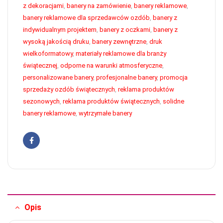
z dekoracjami
,
banery na zamówienie
,
banery reklamowe
,
banery reklamowe dla sprzedawców ozdób
,
banery z
indywidualnym projektem
,
banery z oczkami
,
banery z
wysoką jakością druku
,
banery zewnętrzne
,
druk
wielkoformatowy
,
materiały reklamowe dla branży
świątecznej
,
odporne na warunki atmosferyczne
,
personalizowane banery
,
profesjonalne banery
,
promocja
sprzedaży ozdób świątecznych
,
reklama produktów
sezonowych
,
reklama produktów świątecznych
,
solidne
banery reklamowe
,
wytrzymałe banery
Facebook
Opis