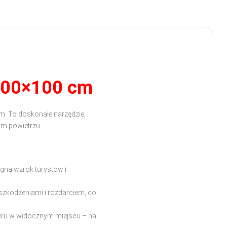
200×100 cm
. To doskonałe narzędzie,
ym powietrzu.
ągną wzrok turystów i
szkodzeniami i rozdarciem, co
eru w widocznym miejscu – na