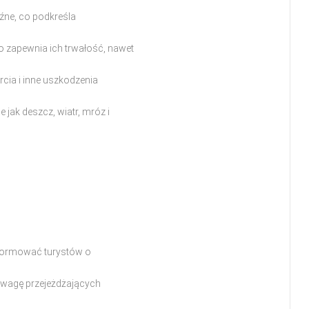
aźne, co podkreśla
 zapewnia ich trwałość, nawet
cia i inne uszkodzenia
jak deszcz, wiatr, mróz i
nformować turystów o
uwagę przejeżdżających