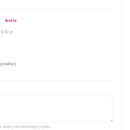
ł
brutto
74.99
zł
.
jonalnie)
rze według standardowego projektu.