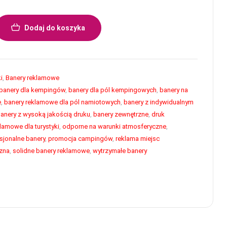
Dodaj do koszyka
i
,
Banery reklamowe
banery dla kempingów
,
banery dla pól kempingowych
,
banery na
e
,
banery reklamowe dla pól namiotowych
,
banery z indywidualnym
anery z wysoką jakością druku
,
banery zewnętrzne
,
druk
klamowe dla turystyki
,
odporne na warunki atmosferyczne
,
sjonalne banery
,
promocja campingów
,
reklama miejsc
czna
,
solidne banery reklamowe
,
wytrzymałe banery