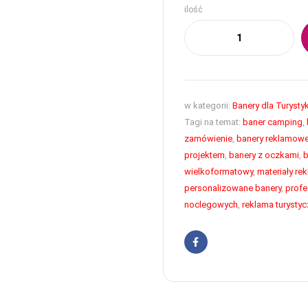
ilość
w kategorii:
Banery dla Turystyk
Tagi na temat:
baner camping
,
zamówienie
,
banery reklamow
projektem
,
banery z oczkami
,
b
wielkoformatowy
,
materiały re
personalizowane banery
,
profe
noclegowych
,
reklama turysty
Facebook