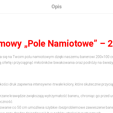
Opis
amowy „Pole Namiotowe” – 
a się na Twoim polu namiotowym dzięki naszemu banerowi 200×100 cm
ą ofertę i przyciągnąć miłośników biwakowania oraz podróży na śwież
kości druk zapewnia intensywne i trwałe kolory, które skutecznie przyci
rzane krawędzie zwiększają wytrzymałość baneru, chroniąc go przed u
eczność.
wanie co 50 cm umożliwia szybkie i bezproblemowe zawieszenie ban