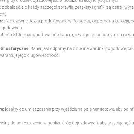
we, przy drodze dojazdowej lub w pobliżu atrakcji turystycznych.
 z dbałością o każdy szczegół sprawia, że teksty i grafiki są ostre i wyr
rty.
ka:
Nierdzewne oczka produkowane w Polsce są odporne na korozję, co
pogodowych.
ubość 510g zapewnia trwałość baneru, czyniąc go odpornym na rozdar
atmosferyczne:
Baner jest odporny na zmienne warunki pogodowe, takie 
warantuje jego długowieczność.
e:
Idealny do umieszczenia przy wjeździe na pole namiotowe, aby poi
ietny do umieszczenia w pobliżu dróg dojazdowych, aby przyciągnąć 