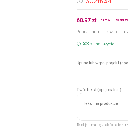
SKU :
5903041190271
60.97
zł
netto
74.99
z
Poprzednia najniższa cena:
999 w magazynie
Upuść lub wgraj projekt (opc
Twój tekst (opcjonalnie)
Tekst jaki ma się znaleźć na bane