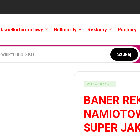
uk wielkoformatowy
Billboardy
Reklamy
Puchary
Szukaj
W MAGAZYNIE
BANER RE
NAMIOTOW
SUPER JA