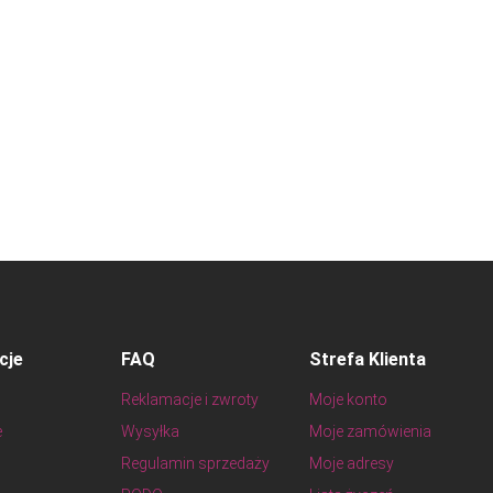
cje
FAQ
Strefa Klienta
Reklamacje i zwroty
Moje konto
e
Wysyłka
Moje zamówienia
Regulamin sprzedaży
Moje adresy