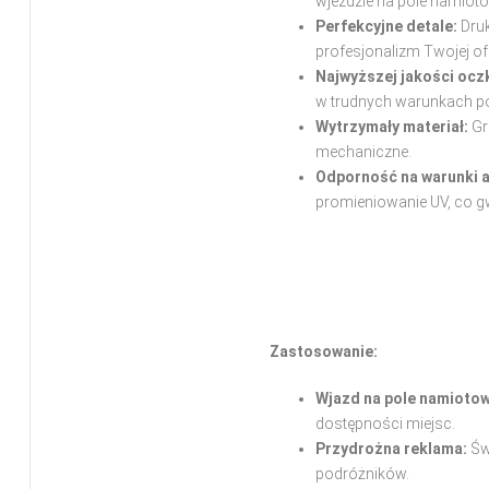
wjeździe na pole namioto
Perfekcyjne detale:
Druk
profesjonalizm Twojej ofe
Najwyższej jakości ocz
w trudnych warunkach 
Wytrzymały materiał:
Gr
mechaniczne.
Odporność na warunki 
promieniowanie UV, co g
Zastosowanie:
Wjazd na pole namiotow
dostępności miejsc.
Przydrożna reklama:
Św
podróżników.