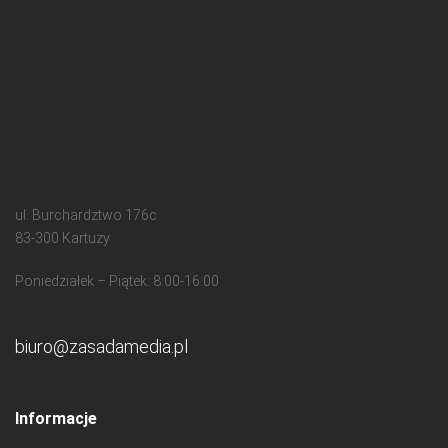
ul. Burchardztwo 176c
83-300 Kartuzy
Poniedziałek – Piątek: 8:00-16:00
biuro@zasadamedia.pl
Informacje