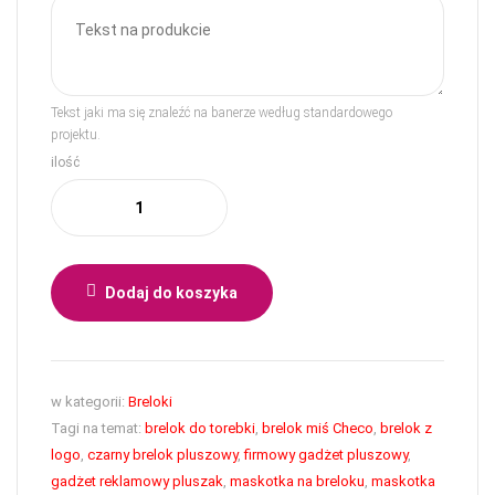
Tekst jaki ma się znaleźć na banerze według standardowego
projektu.
ilość
Dodaj do koszyka
w kategorii:
Breloki
Tagi na temat:
brelok do torebki
,
brelok miś Checo
,
brelok z
logo
,
czarny brelok pluszowy
,
firmowy gadżet pluszowy
,
gadżet reklamowy pluszak
,
maskotka na breloku
,
maskotka