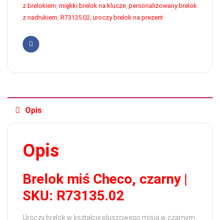
z brelokiem
,
miękki brelok na klucze
,
personalizowany brelok
z nadrukiem
,
R73135.02
,
uroczy brelok na prezent
Facebook
Opis
Opis
Brelok miś Checo, czarny |
SKU: R73135.02
Uroczy brelok w kształcie pluszowego misia w czarnym