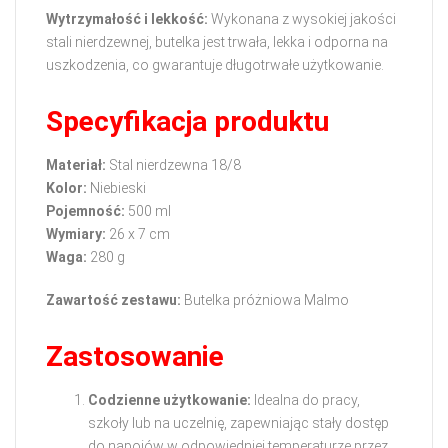
Wytrzymałość i lekkość:
Wykonana z wysokiej jakości
stali nierdzewnej, butelka jest trwała, lekka i odporna na
uszkodzenia, co gwarantuje długotrwałe użytkowanie.
Specyfikacja produktu
Materiał:
Stal nierdzewna 18/8
Kolor:
Niebieski
Pojemność:
500 ml
Wymiary:
26 x 7 cm
Waga:
280 g
Zawartość zestawu:
Butelka próżniowa Malmo
Zastosowanie
Codzienne użytkowanie:
Idealna do pracy,
szkoły lub na uczelnię, zapewniając stały dostęp
do napojów w odpowiedniej temperaturze przez