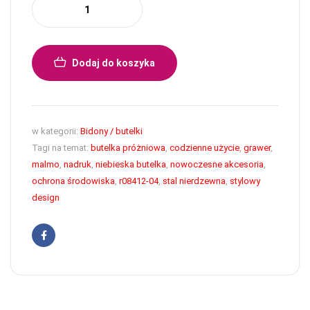
Dodaj do koszyka
w kategorii:
Bidony / butelki
Tagi na temat:
butelka próżniowa
,
codzienne użycie
,
grawer
,
malmo
,
nadruk
,
niebieska butelka
,
nowoczesne akcesoria
,
ochrona środowiska
,
r08412-04
,
stal nierdzewna
,
stylowy
design
Facebook