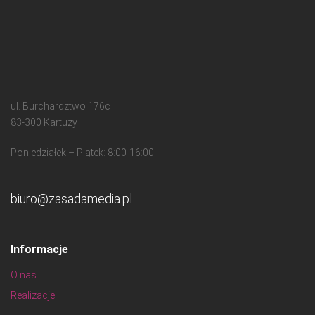
ul. Burchardztwo 176c
83-300 Kartuzy
Poniedziałek – Piątek: 8:00-16:00
biuro@zasadamedia.pl
Informacje
O nas
Realizacje