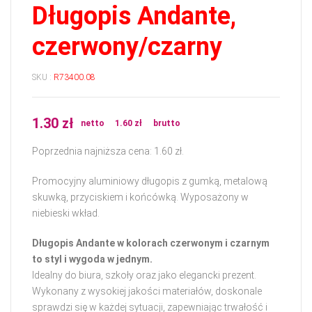
Długopis Andante,
czerwony/czarny
SKU :
R73400.08
1.30
zł
netto
1.60
zł
brutto
Poprzednia najniższa cena:
1.60
zł
.
Promocyjny aluminiowy długopis z gumką, metalową
skuwką, przyciskiem i końcówką. Wyposażony w
niebieski wkład.
Długopis Andante w kolorach czerwonym i czarnym
to styl i wygoda w jednym.
Idealny do biura, szkoły oraz jako elegancki prezent.
Wykonany z wysokiej jakości materiałów, doskonale
sprawdzi się w każdej sytuacji, zapewniając trwałość i