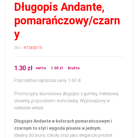
Długopis Andante,
pomarańczowy/czarn
y
SKU :
R73400.15
1.30
zł
netto
1.60
zł
brutto
Poprzednia najniższa cena:
1.60
zł
.
Promocyjny aluminiowy długopis z gumką, metalową
skuwką, przyciskiem i końcówką. Wyposażony w
niebieski wkład.
Długopis Andante w kolorach pomarańczowym i
czarnym to styl i wygoda pisania w jednym.
Idealny do biura, szkoły oraz jako elegancki prezent.