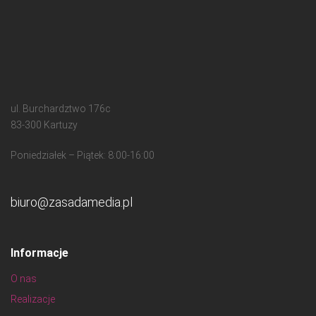
ul. Burchardztwo 176c
83-300 Kartuzy
Poniedziałek – Piątek: 8:00-16:00
biuro@zasadamedia.pl
Informacje
O nas
Realizacje