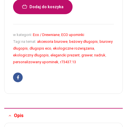
Dodaj do koszyka
w kategorii:
Eco / Drewniane
,
ECO upominki
Tagi na temat:
akcesoria biurowe
,
beżowy długopis
,
biurowy
długopis
,
długopis eco
,
ekologiczne rozwiązania
,
ekologiczny długopis
,
elegancki prezent
,
grawer
,
nadruk
,
personalizowany upominek
,
r73437.13
Facebook
Opis