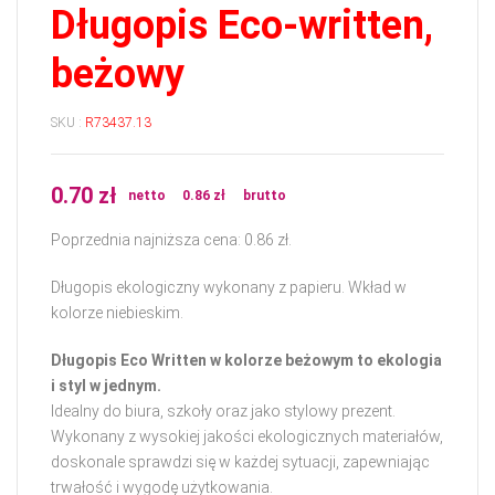
Długopis Eco-written,
beżowy
SKU :
R73437.13
0.70
zł
netto
0.86
zł
brutto
Poprzednia najniższa cena:
0.86
zł
.
Długopis ekologiczny wykonany z papieru. Wkład w
kolorze niebieskim.
Długopis Eco Written w kolorze beżowym to ekologia
i styl w jednym.
Idealny do biura, szkoły oraz jako stylowy prezent.
Wykonany z wysokiej jakości ekologicznych materiałów,
doskonale sprawdzi się w każdej sytuacji, zapewniając
trwałość i wygodę użytkowania.