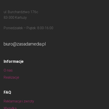
ul. Burchardztwo 176c
83-300 Kartuzy
Poniedziałek – Piątek: 8:00-16:00
biuro@zasadamedia.pl
Informacje
O nas
Realizacje
FAQ
Reklamacje i zwroty
Wysyłka