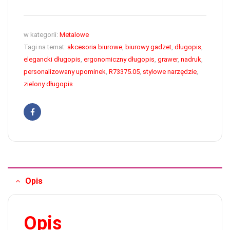
w kategorii:
Metalowe
Tagi na temat:
akcesoria biurowe
,
biurowy gadżet
,
długopis
,
elegancki długopis
,
ergonomiczny długopis
,
grawer
,
nadruk
,
personalizowany upominek
,
R73375.05
,
stylowe narzędzie
,
zielony długopis
Facebook
Opis
Opis