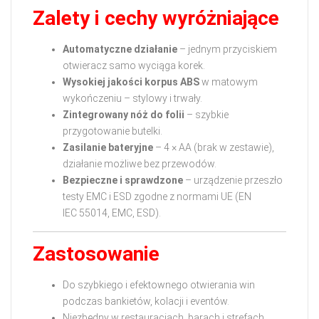
Zalety i cechy wyróżniające
Automatyczne działanie
– jednym przyciskiem
otwieracz samo wyciąga korek.
Wysokiej jakości korpus ABS
w matowym
wykończeniu – stylowy i trwały.
Zintegrowany nóż do folii
– szybkie
przygotowanie butelki.
Zasilanie bateryjne
– 4 × AA (brak w zestawie),
działanie możliwe bez przewodów.
Bezpieczne i sprawdzone
– urządzenie przeszło
testy EMC i ESD zgodne z normami UE (EN
IEC 55014, EMC, ESD).
Zastosowanie
Do szybkiego i efektownego otwierania win
podczas bankietów, kolacji i eventów.
Niezbędny w restauracjach, barach i strefach