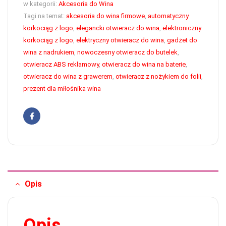
w kategorii:
Akcesoria do Wina
Tagi na temat:
akcesoria do wina firmowe
,
automatyczny
korkociąg z logo
,
elegancki otwieracz do wina
,
elektroniczny
korkociąg z logo
,
elektryczny otwieracz do wina
,
gadżet do
wina z nadrukiem
,
nowoczesny otwieracz do butelek
,
otwieracz ABS reklamowy
,
otwieracz do wina na baterie
,
otwieracz do wina z grawerem
,
otwieracz z nożykiem do folii
,
prezent dla miłośnika wina
Facebook
Opis
Opis