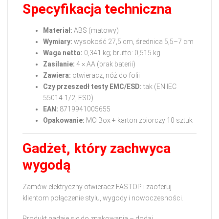
Specyfikacja techniczna
Materiał:
ABS (matowy)
Wymiary:
wysokość 27,5 cm, średnica 5,5–7 cm
Waga netto:
0,341 kg; brutto: 0,515 kg
Zasilanie:
4 × AA (brak baterii)
Zawiera:
otwieracz, nóż do folii
Czy przeszedł testy EMC/ESD:
tak (EN IEC
55014‑1/2, ESD)
EAN:
8719941005655
Opakowanie:
MO Box + karton zbiorczy 10 sztuk
Gadżet, który zachwyca
wygodą
Zamów elektryczny otwieracz FASTOP i zaoferuj
klientom połączenie stylu, wygody i nowoczesności.
Produkt nadaje się do znakowania – dodaj