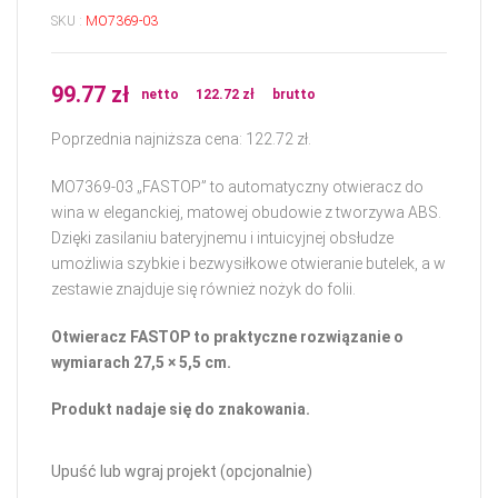
SKU :
MO7369-03
99.77
zł
netto
122.72
zł
brutto
Poprzednia najniższa cena:
122.72
zł
.
MO7369‑03 „FASTOP” to automatyczny otwieracz do
wina w eleganckiej, matowej obudowie z tworzywa ABS.
Dzięki zasilaniu bateryjnemu i intuicyjnej obsłudze
umożliwia szybkie i bezwysiłkowe otwieranie butelek, a w
zestawie znajduje się również nożyk do folii.
Otwieracz FASTOP to praktyczne rozwiązanie o
wymiarach 27,5 × 5,5 cm.
Produkt nadaje się do znakowania.
Upuść lub wgraj projekt (opcjonalnie)