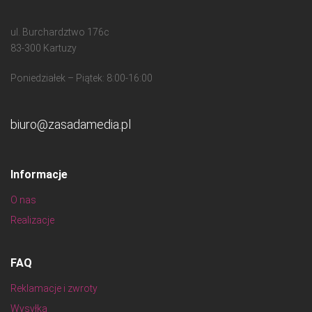
ul. Burchardztwo 176c
83-300 Kartuzy
Poniedziałek – Piątek: 8:00-16:00
biuro@zasadamedia.pl
Informacje
O nas
Realizacje
FAQ
Reklamacje i zwroty
Wysyłka