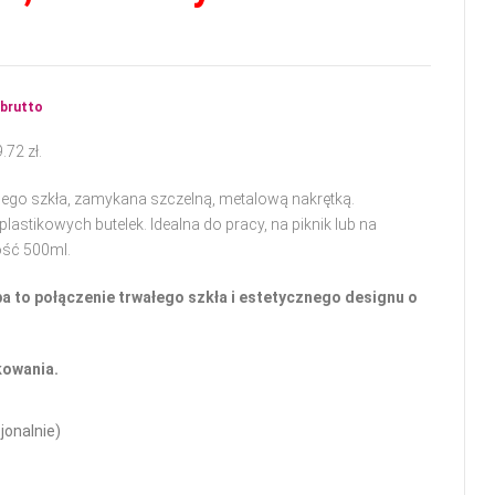
61.49
19.84
zł
zł
.
.
brutto
9.72
zł
.
ego szkła, zamykana szczelną, metalową nakrętką.
lastikowych butelek. Idealna do pracy, na piknik lub na
ość 500ml.
a to połączenie trwałego szkła i estetycznego designu o
kowania.
jonalnie)