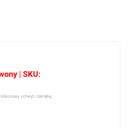
wony | SKU:
ilikonowy uchwyt i zakrętkę,