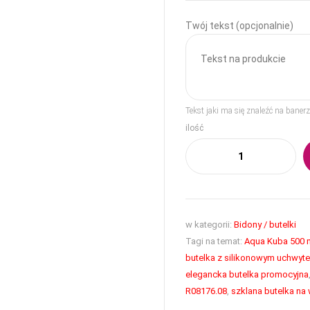
Twój tekst (opcjonalnie)
Tekst jaki ma się znaleźć na bane
ilość
w kategorii:
Bidony / butelki
Tagi na temat:
Aqua Kuba 500 
butelka z silikonowym uchwyt
elegancka butelka promocyjna
R08176.08
,
szklana butelka na