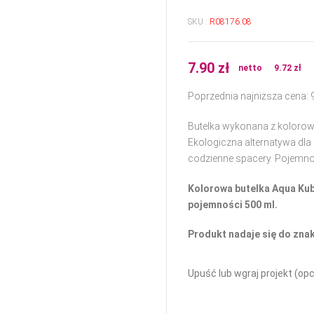
SKU :
R08176.08
7.90
zł
netto
9.72
zł
Poprzednia najniższa cena:
Butelka wykonana z kolorow
Ekologiczna alternatywa dla p
codzienne spacery. Pojemn
Kolorowa butelka Aqua Kub
pojemności 500 ml.
Produkt nadaje się do zna
Upuść lub wgraj projekt (opc