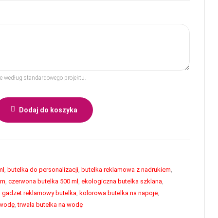
rze według standardowego projektu.
Dodaj do koszyka
ml
,
butelka do personalizacji
,
butelka reklamowa z nadrukiem
,
em
,
czerwona butelka 500 ml
,
ekologiczna butelka szklana
,
,
gadżet reklamowy butelka
,
kolorowa butelka na napoje
,
 wodę
,
trwała butelka na wodę