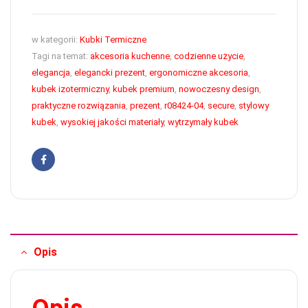
w kategorii:
Kubki Termiczne
Tagi na temat:
akcesoria kuchenne
,
codzienne użycie
,
elegancja
,
elegancki prezent
,
ergonomiczne akcesoria
,
kubek izotermiczny
,
kubek premium
,
nowoczesny design
,
praktyczne rozwiązania
,
prezent
,
r08424-04
,
secure
,
stylowy
kubek
,
wysokiej jakości materiały
,
wytrzymały kubek
Facebook
Opis