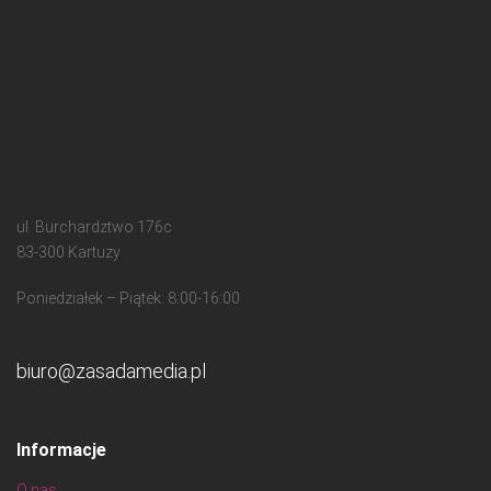
ul. Burchardztwo 176c
83-300 Kartuzy
Poniedziałek – Piątek: 8:00-16:00
biuro@zasadamedia.pl
Informacje
O nas