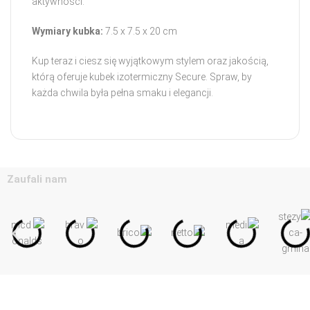
aktywności.
Wymiary kubka:
7.5 x 7.5 x 20 cm
Kup teraz i ciesz się wyjątkowym stylem oraz jakością,
którą oferuje kubek izotermiczny Secure. Spraw, by
każda chwila była pełna smaku i elegancji.
Zaufali nam