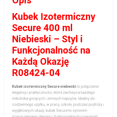
Opis
Kubek Izotermiczny
Secure 400 ml
Niebieski – Styl i
Funkcjonalność na
Każdą Okazję
R08424-04
Kubek izotermiczny Secure niebieski
to połączenie
elegancji i praktyczności, które zachwyca każdego
miłośnika gorących i zimnych napojów. Idealny do
codziennego użytku, w pracy, szkole, podczas podróży i
wyjątkowych okazji, kubek Secure to synonim
nowoczesnego designu i funkcjonalnych rozwiązań.