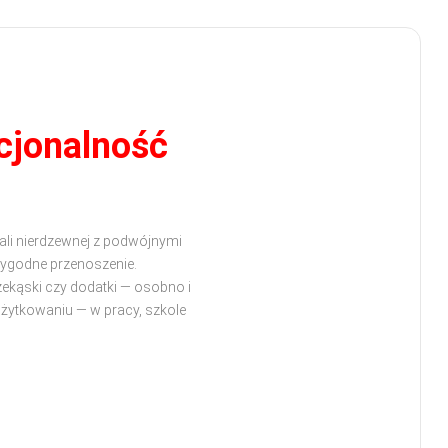
cjonalność
ali nierdzewnej z podwójnymi
wygodne przenoszenie
.
zekąski czy dodatki — osobno i
żytkowaniu — w pracy, szkole