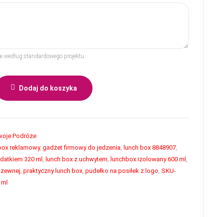
rze według standardowego projektu.
Dodaj do koszyka
oje Podróże
box reklamowy
,
gadżet firmowy do jedzenia
,
lunch box 8848907
,
odatkiem 320 ml
,
lunch box z uchwytem
,
lunchbox izolowany 600 ml
,
rdzewnej
,
praktyczny lunch box
,
pudełko na posiłek z logo
,
SKU-
 ml