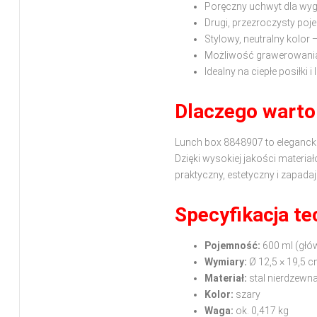
Poręczny uchwyt dla wy
Drugi, przezroczysty poj
Stylowy, neutralny kolor 
Możliwość grawerowania
Idealny na ciepłe posiłki i
Dlaczego warto
Lunch box 8848907 to elegancki
Dzięki wysokiej jakości mater
praktyczny, estetyczny i zapada
Specyfikacja te
Pojemność:
600 ml (głó
Wymiary:
Ø 12,5 × 19,5 
Materiał:
stal nierdzewna
Kolor:
szary
Waga:
ok. 0,417 kg