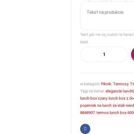
Tekst jaki ma się znaleźć na bane
ilość
w kategorii:
Piknik
,
Termosy
,
Tw
Tagi na temat:
elegancki lunch
lunch box szary
,
lunch box z d
pojemnik na lunch ze stali nie
8848907
,
termos lunch box 600
Facebook