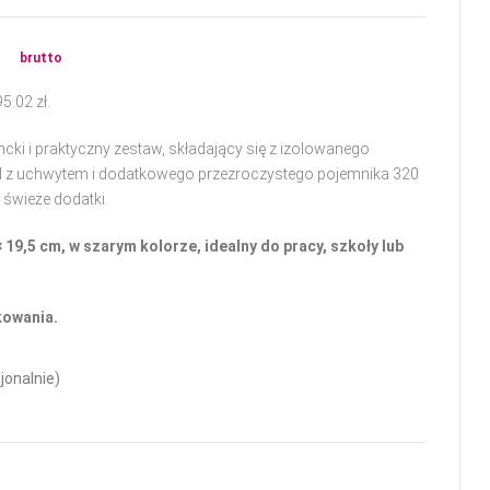
40.47
33.09
zł
zł
.
.
ł
brutto
95.02
zł
.
cki i praktyczny zestaw, składający się z izolowanego
l z uchwytem i dodatkowego przezroczystego pojemnika 320
i świeże dodatki.
 19,5 cm, w szarym kolorze, idealny do pracy, szkoły lub
kowania.
jonalnie)