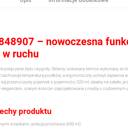
848907 – nowoczesna funk
w w ruchu
e połączenie stylu i wygody. Główny, izolowany termos wykonany ze st
 zachowuje temperaturę posiłków, a ergonomiczny uchwyt zapewnia 
ię przezroczysty pojemnik o pojemności 320 ml, idealny na sałatki, pr
w eleganckim, szarym kolorze i zaprojektowana z myślą o codziennym u
cechy produktu
nymi ściankami, izolacja próżniowa (600 ml)