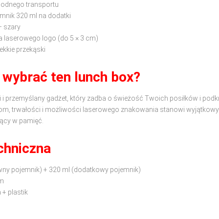
godnego transportu
emnik 320 ml na dodatki
— szary
 laserowego logo (do 5 × 3 cm)
 lekkie przekąski
 wybrać ten lunch box?
 i przemyślany gadżet, który zadba o świeżość Twoich posiłków i podkr
iałom, trwałości i możliwości laserowego znakowania stanowi wyjątko
jący w pamięć.
chniczna
wny pojemnik) + 320 ml (dodatkowy pojemnik)
cm
 + plastik