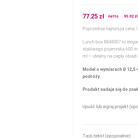
77.25
zł
netto
95.02
z
Poprzednia najniższa cena:
Lunch box 8848907 to elegan
stalowego pojemnika 600 m
ml — idealny na ciepły obiad 
Model o wymiarach Ø 12,5 ×
podróży.
Produkt nadaje się do zna
Upuść lub wgraj projekt (opc
Twój tekst (opcjonalnie)