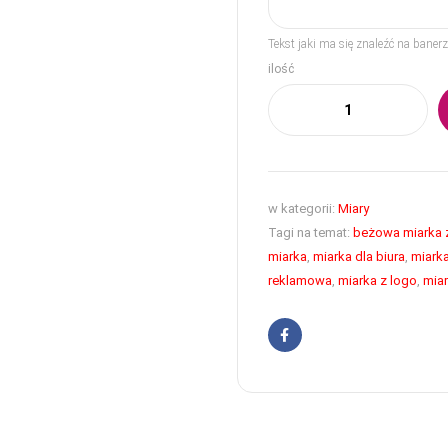
Tekst jaki ma się znaleźć na bane
ilość
w kategorii:
Miary
Tagi na temat:
beżowa miarka 
miarka
,
miarka dla biura
,
miarka
reklamowa
,
miarka z logo
,
miar
Facebook