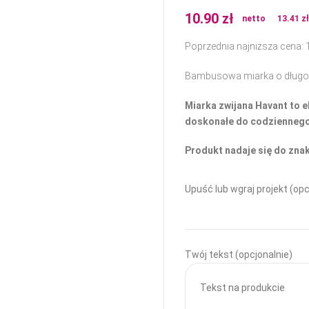
10.90
zł
netto
13.41
z
Poprzednia najniższa cena:
Bambusowa miarka o długośc
Miarka zwijana Havant to 
doskonałe do codziennego
Produkt nadaje się do zna
Upuść lub wgraj projekt (opc
Twój tekst (opcjonalnie)