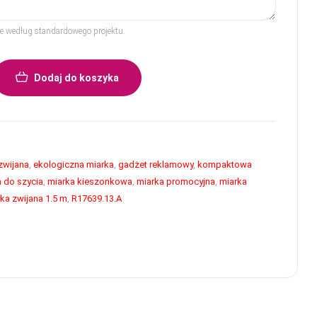
rze według standardowego projektu.
Dodaj do koszyka
zwijana
,
ekologiczna miarka
,
gadżet reklamowy
,
kompaktowa
 do szycia
,
miarka kieszonkowa
,
miarka promocyjna
,
miarka
ka zwijana 1.5 m
,
R17639.13.A