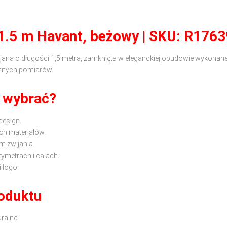
 1.5 m Havant, beżowy | SKU: R1763
ijana o długości 1,5 metra, zamknięta w eleganckiej obudowie wykonane
ennych pomiarów.
 wybrać?
design.
ch materiałów.
 zwijania.
tymetrach i calach.
 logo.
roduktu
ralne