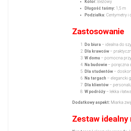
Kolor:
Beżowy
Długość taśmy:
1,5 m
Podziałka:
Centymetry i 
Zastosowanie
Do biura
– idealna do sz
Dla krawców
– praktyczn
W domu
– pomocna przy 
Na budowie
– poręczna 
Dla studentów
– doskona
Na targach
– elegancki 
Dla klientów
– personal
W podróży
– lekka i łatw
Dodatkowy aspekt:
Miarka zwij
Zestaw idealny 