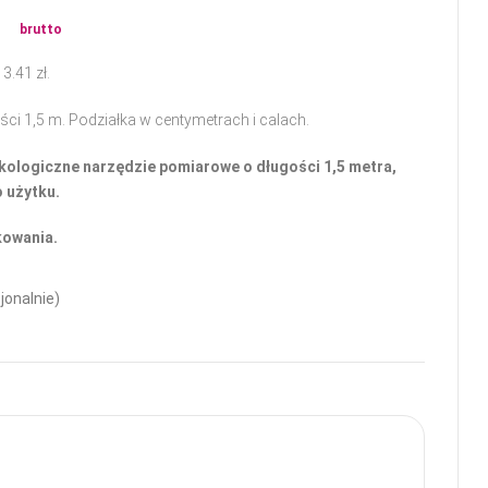
ł
brutto
13.41
zł
.
i 1,5 m. Podziałka w centymetrach i calach.
ekologiczne narzędzie pomiarowe o długości 1,5 metra,
 użytku.
kowania.
jonalnie)