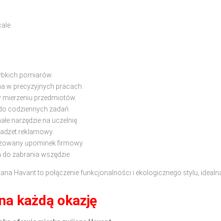
cale
ybkich pomiarów.
a w precyzyjnych pracach.
mierzeniu przedmiotów.
do codziennych zadań.
łe narzędzie na uczelnię.
gadżet reklamowy.
izowany upominek firmowy.
a do zabrania wszędzie.
ana Havant to połączenie funkcjonalności i ekologicznego stylu, ideal
na każdą okazję