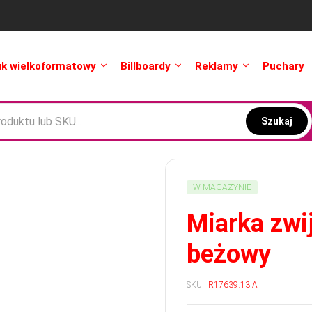
uk wielkoformatowy
Billboardy
Reklamy
Puchary
Szukaj
W MAGAZYNIE
Miarka zwi
beżowy
SKU :
R17639.13.A