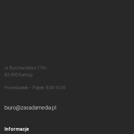
ul. Burchardztwo 176c
83-300 Kartuzy
Poniedziałek – Piątek: 8:00-16:00
biuro@zasadamedia.pl
Informacje