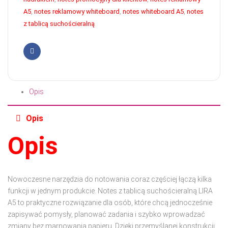
A5
,
notes reklamowy whiteboard
,
notes whiteboard A5
,
notes
z tablicą suchościeralną
Facebook
Opis
Opis
Opis
Nowoczesne narzędzia do notowania coraz częściej łączą kilka
funkcji w jednym produkcie. Notes z tablicą suchościeralną LIRA
A5 to praktyczne rozwiązanie dla osób, które chcą jednocześnie
zapisywać pomysły, planować zadania i szybko wprowadzać
zmiany bez marnowania papieru. Dzięki przemyślanej konstrukcji