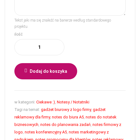
Tekst jaki ma się znaleźć na banerze według standardowego
projektu.
ilość
Dodaj do koszyka
w kategorii:
Ciekawe :)
,
Notesy / Notatniki
Tagi na temat:
gadżet biurowy z logo firmy
,
gadżet
reklamowy dla firmy
,
notes do biura A5
,
notes do notatek
biznesowych
,
notes do planowania zadań
,
notes firmowy z
logo
,
notes konferencyjny A5
,
notes marketingowy z
nadrukiem
,
notes promocyjny dla klientów
,
notes reklamowy