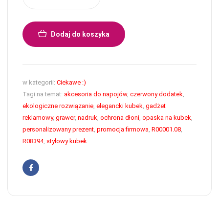
Dodaj do koszyka
w kategorii:
Ciekawe :)
Tagi na temat:
akcesoria do napojów
,
czerwony dodatek
,
ekologiczne rozwiązanie
,
elegancki kubek
,
gadżet
reklamowy
,
grawer
,
nadruk
,
ochrona dłoni
,
opaska na kubek
,
personalizowany prezent
,
promocja firmowa
,
R00001.08
,
R08394
,
stylowy kubek
Facebook