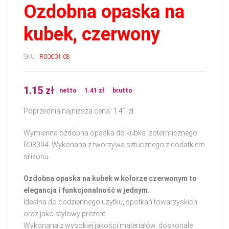
Ozdobna opaska na
kubek, czerwony
SKU :
R00001.08
1.15
zł
netto
1.41
zł
brutto
Poprzednia najniższa cena:
1.41
zł
.
Wymienna ozdobna opaska do kubka izotermicznego
R08394. Wykonana z tworzywa sztucznego z dodatkiem
silikonu.
Ozdobna opaska na kubek w kolorze czerwonym to
elegancja i funkcjonalność w jednym.
Idealna do codziennego użytku, spotkań towarzyskich
oraz jako stylowy prezent.
Wykonana z wysokiej jakości materiałów, doskonale