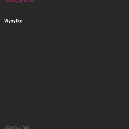
Szczegóły konta
Wysyłka
Obserwuj nas