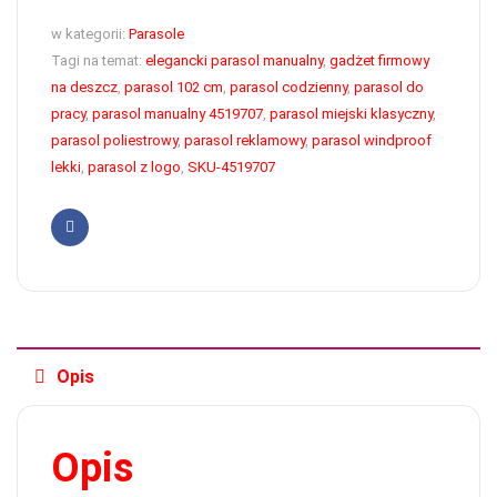
w kategorii:
Parasole
Tagi na temat:
elegancki parasol manualny
,
gadżet firmowy
na deszcz
,
parasol 102 cm
,
parasol codzienny
,
parasol do
pracy
,
parasol manualny 4519707
,
parasol miejski klasyczny
,
parasol poliestrowy
,
parasol reklamowy
,
parasol windproof
lekki
,
parasol z logo
,
SKU-4519707
Facebook
Opis
Opis