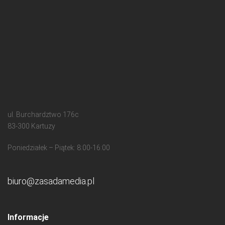
ul. Burchardztwo 176c
83-300 Kartuzy
Poniedziałek – Piątek: 8:00-16:00
biuro@zasadamedia.pl
Informacje