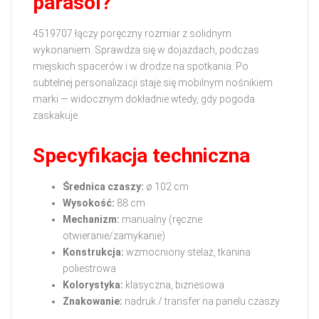
parasol?
4519707 łączy poręczny rozmiar z solidnym
wykonaniem. Sprawdza się w dojazdach, podczas
miejskich spacerów i w drodze na spotkania. Po
subtelnej personalizacji staje się mobilnym nośnikiem
marki — widocznym dokładnie wtedy, gdy pogoda
zaskakuje.
Specyfikacja techniczna
Średnica czaszy:
ø 102 cm
Wysokość:
88 cm
Mechanizm:
manualny (ręczne
otwieranie/zamykanie)
Konstrukcja:
wzmocniony stelaż, tkanina
poliestrowa
Kolorystyka:
klasyczna, biznesowa
Znakowanie:
nadruk / transfer na panelu czaszy