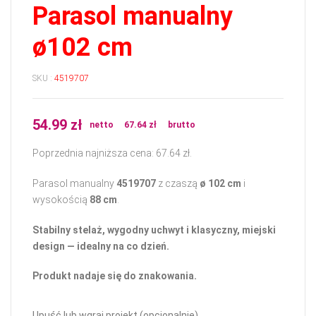
Parasol manualny
ø102 cm
SKU :
4519707
54.99
zł
netto
67.64
zł
brutto
Poprzednia najniższa cena:
67.64
zł
.
Parasol manualny
4519707
z czaszą
ø 102 cm
i
wysokością
88 cm
.
Stabilny stelaż, wygodny uchwyt i klasyczny, miejski
design — idealny na co dzień.
Produkt nadaje się do znakowania.
Upuść lub wgraj projekt (opcjonalnie)