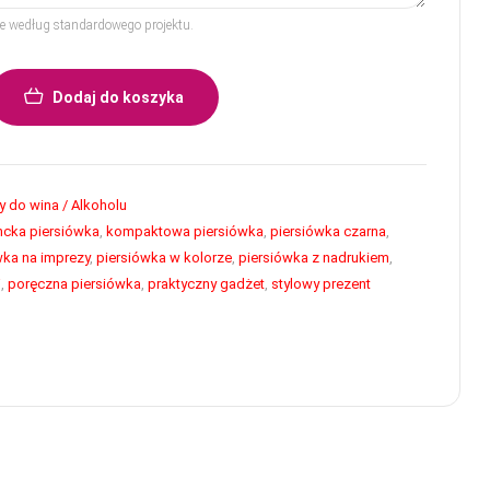
rze według standardowego projektu.
Dodaj do koszyka
 do wina / Alkoholu
ncka piersiówka
,
kompaktowa piersiówka
,
piersiówka czarna
,
wka na imprezy
,
piersiówka w kolorze
,
piersiówka z nadrukiem
,
j
,
poręczna piersiówka
,
praktyczny gadżet
,
stylowy prezent