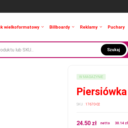
uk wielkoformatowy
Billboardy
Reklamy
Puchary
Szukaj
W MAGAZYNIE
Piersiówk
SKU :
17670-02
24.50
zł
netto
30.14
z