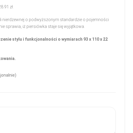
28.91
zł
.
li nierdzewnej o podwyższonym standardzie o pojemności
e sprawia, iż piersiówka staje się wyjątkowa.
enie stylu i funkcjonalności o wymiarach 93 x 110 x 22
kowania.
jonalnie)