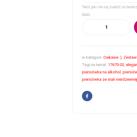
Tekst jaki ma się znaleźć na bane
ilość
w kategorii:
Ciekawe :)
,
Zestawy
Tagi na temat:
17670-02
,
elega
piersiówka na alkohol
,
piersió
piersiówka ze stali nierdzewne
Facebook