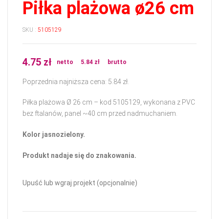
Piłka plażowa ø26 cm
SKU :
5105129
4.75
zł
netto
5.84
zł
brutto
Poprzednia najniższa cena:
5.84
zł
.
Piłka plażowa Ø 26 cm – kod 5105129, wykonana z PVC
bez ftalanów, panel ~40 cm przed nadmuchaniem.
Kolor jasnozielony.
Produkt nadaje się do znakowania.
Upuść lub wgraj projekt (opcjonalnie)