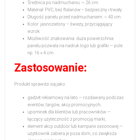
Średnica po nadmuchaniu: ~ 26 cm.
Materiał: PVC, bez ftalanów – bezpieczny i trwały.
Długość panelu przed nadmuchaniem: ~ 40 cm.
Kolor: jasnozielony – świeży, przyciągający
wzrok.
Możliwość znakowania: duża powierzchnia
panelu pozwala na nadruk logo lub grafiki — pole
np. 16 × 4 cm.
Zastosowanie:
Produkt sprawdzi się jako:
gadżet reklamowy na lato — rozdawany podczas
eventów, targów, akcji promocyjnych;
upominek dla klientów lub pracowników —
łączący użyteczność z promocją marki;
element akcji outdoor lub kampanii sezonowej —
użytkownik zabiera je poza dom, co zwiększa