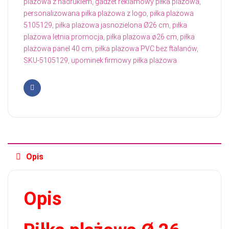
plażowa z nadrukiem
,
gadżet reklamowy piłka plażowa
,
personalizowana piłka plażowa z logo
,
piłka plażowa
5105129
,
piłka plażowa jasnozielona Ø26 cm
,
piłka
plażowa letnia promocja
,
piłka plażowa ø26 cm
,
piłka
plażowa panel 40 cm
,
piłka plażowa PVC bez ftalanów
,
SKU-5105129
,
upominek firmowy piłka plażowa
Facebook
Opis
Opis