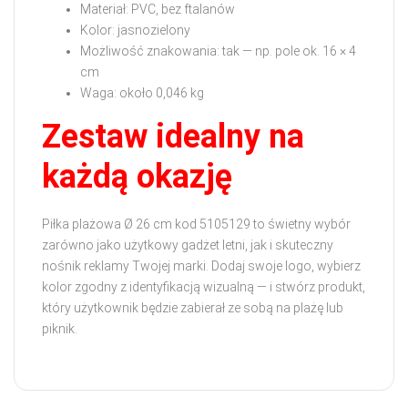
Materiał: PVC, bez ftalanów
Kolor: jasnozielony
Możliwość znakowania: tak — np. pole ok. 16 × 4
cm
Waga: około 0,046 kg
Zestaw idealny na
każdą okazję
Piłka plażowa Ø 26 cm kod 5105129 to świetny wybór
zarówno jako użytkowy gadżet letni, jak i skuteczny
nośnik reklamy Twojej marki. Dodaj swoje logo, wybierz
kolor zgodny z identyfikacją wizualną — i stwórz produkt,
który użytkownik będzie zabierał ze sobą na plażę lub
piknik.