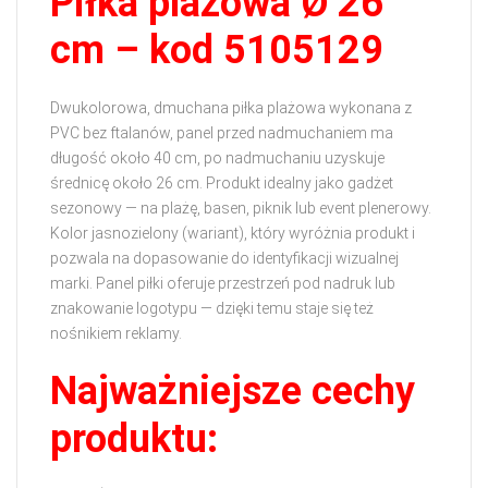
Piłka plażowa Ø 26
cm – kod 5105129
Dwukolorowa, dmuchana piłka plażowa wykonana z
PVC bez ftalanów, panel przed nadmuchaniem ma
długość około 40 cm, po nadmuchaniu uzyskuje
średnicę około 26 cm. Produkt idealny jako gadżet
sezonowy — na plażę, basen, piknik lub event plenerowy.
Kolor jasnozielony (wariant), który wyróżnia produkt i
pozwala na dopasowanie do identyfikacji wizualnej
marki. Panel piłki oferuje przestrzeń pod nadruk lub
znakowanie logotypu — dzięki temu staje się też
nośnikiem reklamy.
Najważniejsze cechy
produktu: